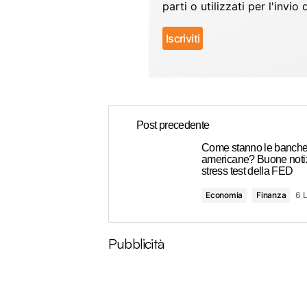
parti o utilizzati per l'inv
Post precedente
Come stanno le banch
americane? Buone notiz
stress test della FED
Economia
Finanza
6 
Pubblicità