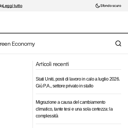
lo
Leggi tutto
Sfondo scuro
reen Economy
e servizi a
Articoli recenti
Si va verso una jobless recovery?
Stati Uniti, posti di lavoro in calo a luglio 2026.
Giù P.A., settore privato in stallo
Migrazione a causa del cambiamento
climatico, tante tesi e una sola certezza: la
complessità