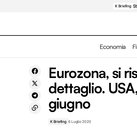
St
K Briefing
Economia
F
Eurozona
Come stanno le banche americane?
K
Eurozona, si ri
giugno
Buone notizie dagli stress test della FED
Briefing
dettaglio. USA,
giugno
K Briefing
6 Luglio 2020