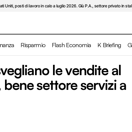
ati Uniti, posti di lavoro in calo a luglio 2026. Giù P.A., settore privato in stal
inanza
Risparmio
Flash Economia
K Briefing
G
, si risvegliano le vendite al dettaglio. USA, bene settor
svegliano le vendite al
 bene settore servizi a