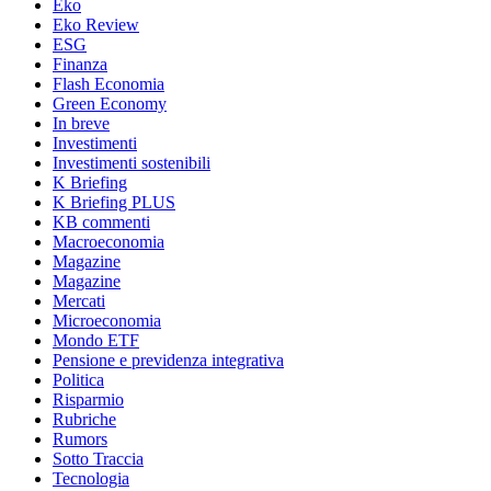
Eko
Eko Review
ESG
Finanza
Flash Economia
Green Economy
In breve
Investimenti
Investimenti sostenibili
K Briefing
K Briefing PLUS
KB commenti
Macroeconomia
Magazine
Magazine
Mercati
Microeconomia
Mondo ETF
Pensione e previdenza integrativa
Politica
Risparmio
Rubriche
Rumors
Sotto Traccia
Tecnologia