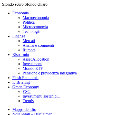
Sfondo scuro
Sfondo chiaro
Economia
Macroeconomia
Politica
Microeconomia
Tecnologia
Finanza
Mercati
Analisi e commenti
Rumors
Risparmio
Asset Allocation
Investimenti
Mondo ETF
Pensione e previdenza integrativa
Flash Economia
K Briefing
Green Economy
ESG
Investimenti sostenibili
Trends
Mappa del sito
Note legali – Disclaimer