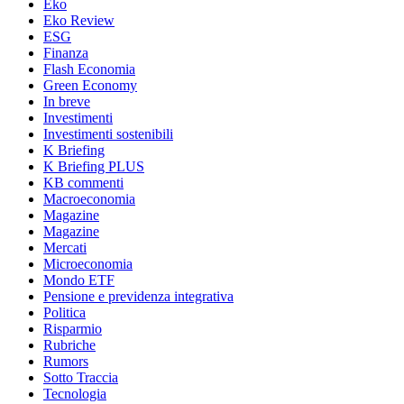
Eko
Eko Review
ESG
Finanza
Flash Economia
Green Economy
In breve
Investimenti
Investimenti sostenibili
K Briefing
K Briefing PLUS
KB commenti
Macroeconomia
Magazine
Magazine
Mercati
Microeconomia
Mondo ETF
Pensione e previdenza integrativa
Politica
Risparmio
Rubriche
Rumors
Sotto Traccia
Tecnologia