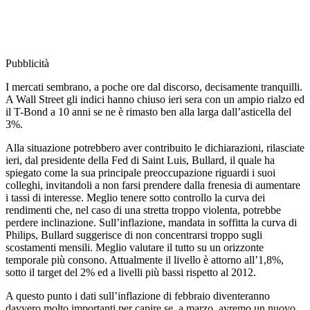
Pubblicità
I mercati sembrano, a poche ore dal discorso, decisamente tranquilli.
A Wall Street gli indici hanno chiuso ieri sera con un ampio rialzo ed
il T-Bond a 10 anni se ne è rimasto ben alla larga dall’asticella del
3%.
Alla situazione potrebbero aver contribuito le dichiarazioni, rilasciate
ieri, dal presidente della Fed di Saint Luis, Bullard, il quale ha
spiegato come la sua principale preoccupazione riguardi i suoi
colleghi, invitandoli a non farsi prendere dalla frenesia di aumentare
i tassi di interesse. Meglio tenere sotto controllo la curva dei
rendimenti che, nel caso di una stretta troppo violenta, potrebbe
perdere inclinazione. Sull’inflazione, mandata in soffitta la curva di
Philips, Bullard suggerisce di non concentrarsi troppo sugli
scostamenti mensili. Meglio valutare il tutto su un orizzonte
temporale più consono. Attualmente il livello è attorno all’1,8%,
sotto il target del 2% ed a livelli più bassi rispetto al 2012.
A questo punto i dati sull’inflazione di febbraio diventeranno
davvero molto importanti per capire se, a marzo, avremo un nuovo