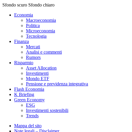
Sfondo scuro
Sfondo chiaro
Economia
Macroeconomia
Politica
Microeconomia
Tecnologia
Finanza
Mercati
Analisi e commenti
Rumors
Risparmio
Asset Allocation
Investimenti
Mondo ETF
Pensione e previdenza integrativa
Flash Economia
K Briefing
Green Economy
ESG
Investimenti sostenibili
Trends
Mappa del sito
Note legali – Disclaimer