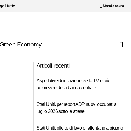
ggi tutto
Sfondo scuro
Green Economy
Dalle banche centrali focus sui tassi di
ri?
Articoli recenti
interesse
Aspettative di inflazione, se la TV è più
autorevole della banca centrale
Stati Uniti, per report ADP nuovi occupati a
luglio 2026 sotto le attese
Stati Uniti: offerte di lavoro rallentano a giugno