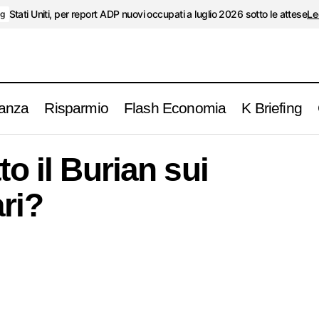
Stati Uniti, per report ADP nuovi occupati a luglio 2026 sotto le attese
Le
ng
anza
Risparmio
Flash Economia
K Briefing
Che fine ha fatto il Burian sui mercati aziona
alisi e commenti
to il Burian sui
ri?