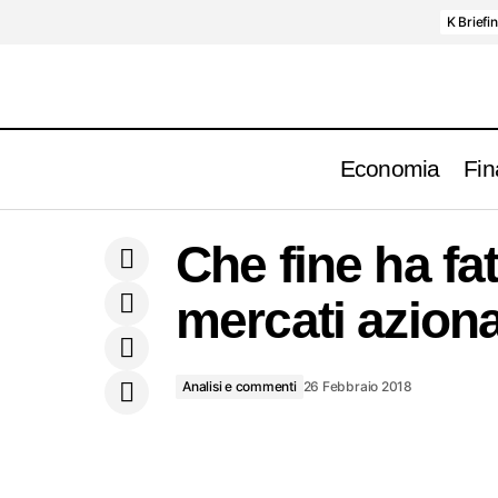
K Briefi
Economia
Fin
Junker ed il segreto di Pulcinella
An
Che fine ha fat
mercati aziona
Analisi e commenti
26 Febbraio 2018