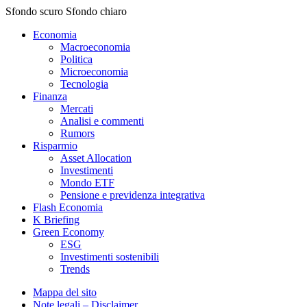
Sfondo scuro
Sfondo chiaro
Economia
Macroeconomia
Politica
Microeconomia
Tecnologia
Finanza
Mercati
Analisi e commenti
Rumors
Risparmio
Asset Allocation
Investimenti
Mondo ETF
Pensione e previdenza integrativa
Flash Economia
K Briefing
Green Economy
ESG
Investimenti sostenibili
Trends
Mappa del sito
Note legali – Disclaimer