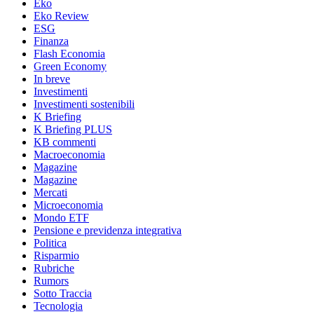
Eko
Eko Review
ESG
Finanza
Flash Economia
Green Economy
In breve
Investimenti
Investimenti sostenibili
K Briefing
K Briefing PLUS
KB commenti
Macroeconomia
Magazine
Magazine
Mercati
Microeconomia
Mondo ETF
Pensione e previdenza integrativa
Politica
Risparmio
Rubriche
Rumors
Sotto Traccia
Tecnologia