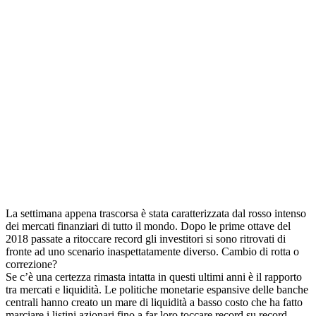
La settimana appena trascorsa è stata caratterizzata dal rosso intenso
dei mercati finanziari di tutto il mondo. Dopo le prime ottave del
2018 passate a ritoccare record gli investitori si sono ritrovati di
fronte ad uno scenario inaspettatamente diverso. Cambio di rotta o
correzione?
Se c’è una certezza rimasta intatta in questi ultimi anni è il rapporto
tra mercati e liquidità. Le politiche monetarie espansive delle banche
centrali hanno creato un mare di liquidità a basso costo che ha fatto
marciare i listini azionari fino a far loro toccare record su record.