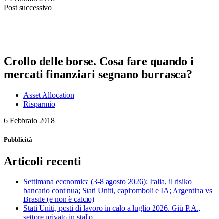
Post successivo
Crollo delle borse. Cosa fare quando i
mercati finanziari segnano burrasca?
Asset Allocation
Risparmio
6 Febbraio 2018
Pubblicità
Articoli recenti
Settimana economica (3-8 agosto 2026): Italia, il risiko
bancario continua; Stati Uniti, capitomboli e IA; Argentina vs
Brasile (e non è calcio)
Stati Uniti, posti di lavoro in calo a luglio 2026. Giù P.A.,
settore privato in stallo