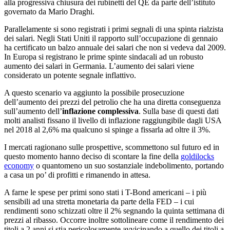
alla progressiva chiusura dei rubinetti del QE da parte dell’istituto
governato da Mario Draghi.
Parallelamente si sono registrati i primi segnali di una spinta rialzista
dei salari. Negli Stati Uniti il rapporto sull’occupazione di gennaio
ha certificato un balzo annuale dei salari che non si vedeva dal 2009.
In Europa si registrano le prime spinte sindacali ad un robusto
aumento dei salari in Germania. L’aumento dei salari viene
considerato un potente segnale inflattivo.
A questo scenario va aggiunto la possibile prosecuzione
dell’aumento dei prezzi del petrolio che ha una diretta conseguenza
sull’aumento dell’
inflazione complessiva
. Sulla base di questi dati
molti analisti fissano il livello di inflazione raggiungibile dagli USA
nel 2018 al 2,6% ma qualcuno si spinge a fissarla ad oltre il 3%.
I mercati ragionano sulle prospettive, scommettono sul futuro ed in
questo momento hanno deciso di scontare la fine della
goldilocks
economy
o quantomeno un suo sostanziale indebolimento, portando
a casa un po’ di profitti e rimanendo in attesa.
A farne le spese per primi sono stati i T-Bond americani – i più
sensibili ad una stretta monetaria da parte della FED – i cui
rendimenti sono schizzati oltre il 2% segnando la quinta settimana di
prezzi al ribasso. Occorre inoltre sottolineare come il rendimento dei
titoli a 2 anni si stia pericolosamente avvicinando a quello dei titoli a