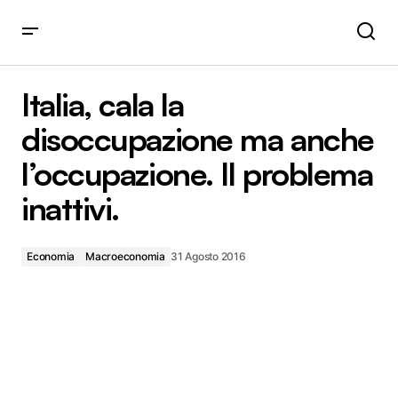
Italia, cala la disoccupazione ma anche l’occupazione. Il
problema inattivi.
Italia, cala la
disoccupazione ma anche
l’occupazione. Il problema
inattivi.
Economia
Macroeconomia
31 Agosto 2016