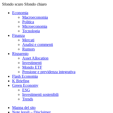
Sfondo scuro
Sfondo chiaro
Economia
Macroeconomia
Politica
Microeconomia
Tecnologia
Finanza
Mercati
Analisi e commenti
Rumors
Risparmio
Asset Allocation
Investimenti
Mondo ETF
Pensione e previdenza integrativa
Flash Economia
K Briefing
Green Economy
ESG
Investimenti sostenibili
Trends
Mappa del sito
Note legali – Disclaimer