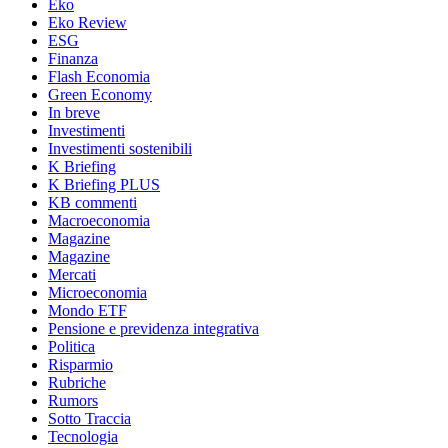
Eko
Eko Review
ESG
Finanza
Flash Economia
Green Economy
In breve
Investimenti
Investimenti sostenibili
K Briefing
K Briefing PLUS
KB commenti
Macroeconomia
Magazine
Magazine
Mercati
Microeconomia
Mondo ETF
Pensione e previdenza integrativa
Politica
Risparmio
Rubriche
Rumors
Sotto Traccia
Tecnologia