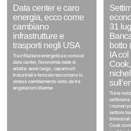
Data center e caro
Setti
energia, ecco come
econo
cambiano
31 lug
infrastrutture e
Banca
trasporti negli USA
botto (
IA col 
Tra inflazione energetica e corsa ai
data center, l'economia reale si
Cook,
adatta: aerei cargo, capannoni
nichel
industriali e ferrovie raccontano lo
sull’e
stesso cambiamento visto da tre
angolazioni diverse
Tra le not
settimana 
i numeri po
settore ba
trimestrali
Cook come 