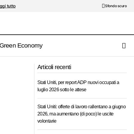
ggi tutto
Sfondo scuro
Green Economy
na parte delle
Utili S&P 500 primo trimestre 2026: tra
record e investitori "intolleranti" alle
Articoli recenti
delusioni
Stati Uniti, per report ADP nuovi occupati a
luglio 2026 sotto le attese
Stati Uniti: offerte di lavoro rallentano a giugno
2026, ma aumentano (di poco) le uscite
volontarie