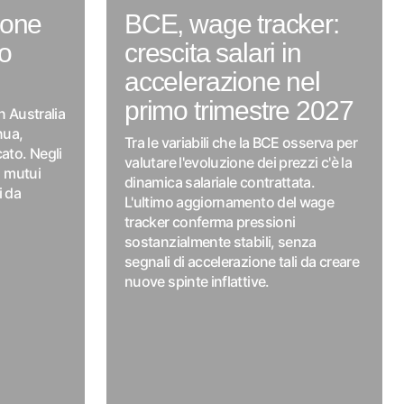
zione
BCE, wage tracker:
no
crescita salari in
accelerazione nel
primo trimestre 2027
n Australia
nua,
Tra le variabili che la BCE osserva per
cato. Negli
valutare l'evoluzione dei prezzi c'è la
i mutui
dinamica salariale contrattata.
i da
L'ultimo aggiornamento del wage
tracker conferma pressioni
sostanzialmente stabili, senza
segnali di accelerazione tali da creare
nuove spinte inflattive.