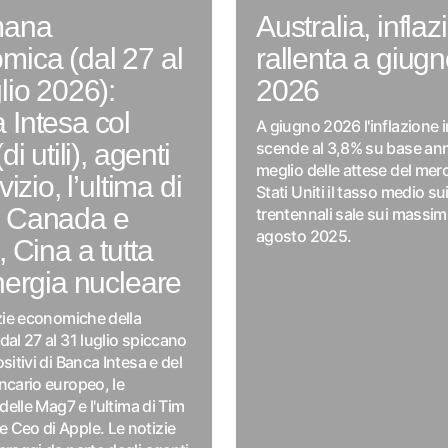
mana
Australia, infla
mica (dal 27 al
rallenta a giug
lio 2026):
2026
 Intesa col
A giugno 2026 l'inflazione i
di utili), agenti
scende al 3,8% su base an
meglio delle attese del mer
vizio, l’ultima di
Stati Uniti il tasso medio su
 Canada e
trentennali sale sui massim
agosto 2025.
, Cina a tutta
nergia nucleare
izie economiche della
dal 27 al 31 luglio spiccano
sitivi di Banca Intesa e del
ncario europeo, le
 delle Mag7 e l'ultima di Tim
Ceo di Apple. Le notizie