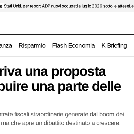
Stati Uniti, per report ADP nuovi occupati a luglio 2026 sotto le attese
Le
ng
anza
Risparmio
Flash Economia
K Briefing
Dalla Corea arriva una proposta sull’IA: ridistribuire u
rriva una proposta
entrate fiscali
ribuire una parte delle
ntrate fiscali straordinarie generate dal boom dei
 ma che apre un dibattito destinato a crescere.