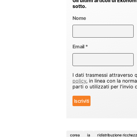
Gli ultimi articoli di Ekonom
sotto.
Nome
Email
*
I dati trasmessi attraverso
policy
, in linea con la norm
parti o utilizzati per l'inv
corea
ia
ridistribuzione ricchez