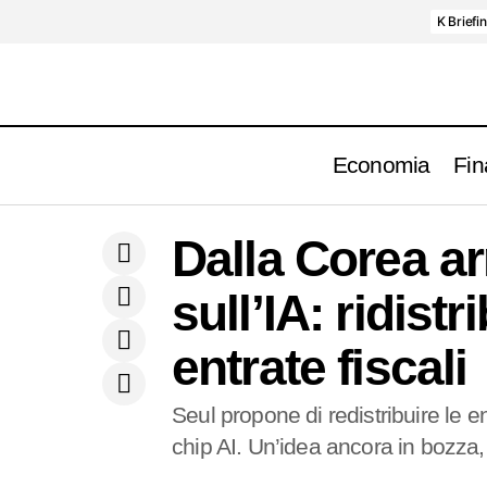
K Briefi
Economia
Fin
Cina, inflazione sale oltre le attese ad
Flash Economia
aprile 2026. Inflazione PPI sui massimi
Dalla Corea a
Tecnologia
dal 2022
sull’IA: ridist
entrate fiscali
Seul propone di redistribuire le e
chip AI. Un’idea ancora in bozza,