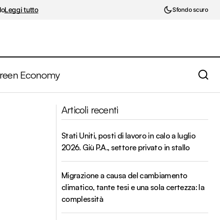
lo
Leggi tutto
Sfondo scuro
reen Economy
ione di
Quando il Passato dei Banchieri Centrali
Articoli recenti
Plasma il Futuro della Politica Monetaria
Stati Uniti, posti di lavoro in calo a luglio
2026. Giù P.A., settore privato in stallo
Migrazione a causa del cambiamento
climatico, tante tesi e una sola certezza: la
complessità