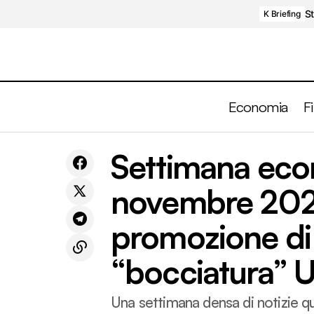
St
K Briefing
Economia
F
Setti
Sondaggi PMI, a novembre 2025 il
Flash
Settimana eco
settore privato si aggrappa ancora ai
Moody
Economia
servizi
novembre 2025)
promozione di
“bocciatura” 
Una settimana densa di notizie qu