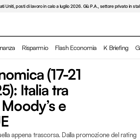
ati Uniti, posti di lavoro in calo a luglio 2026. Giù P.A., settore privato in stal
inanza
Risparmio
Flash Economia
K Briefing
G
mana economica (17-21 novembre 2025): Italia tra promoz
nomica (17-21
’s e “bocciatura” UE
: Italia tra
 Moody’s e
UE
ella appena trascorsa. Dalla promozione del rating