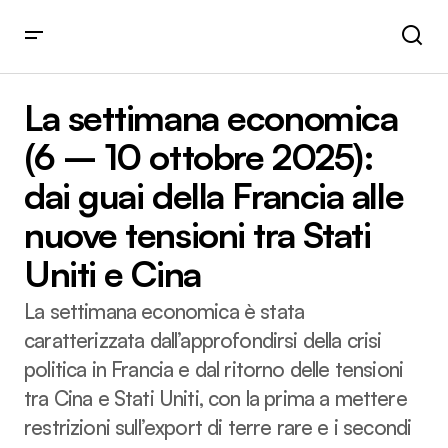
La settimana economica (6 – 10 ottobre 2025): dai guai
della Francia alle nuove tensioni tra Stati Uniti e Cina
La settimana economica
(6 – 10 ottobre 2025):
dai guai della Francia alle
nuove tensioni tra Stati
Uniti e Cina
La settimana economica è stata
caratterizzata dall’approfondirsi della crisi
politica in Francia e dal ritorno delle tensioni
tra Cina e Stati Uniti, con la prima a mettere
restrizioni sull’export di terre rare e i secondi