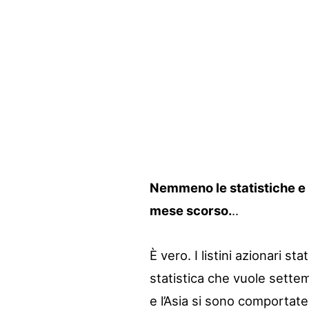
Nemmeno le statistiche e 
mese scorso.
..
È vero. I listini azionari st
statistica che vuole settemb
e l’Asia si sono comportat