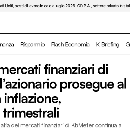
ati Uniti, posti di lavoro in calo a luglio 2026. Giù P.A., settore privato in stal
inanza
Risparmio
Flash Economia
K Briefing
G
Fotografia dei mercati finanziari di ottobre 2025: l’az
mercati finanziari di
prosegue al rialzo, occhio a inflazione, occupazione e
l’azionario prosegue al
 inflazione,
trimestrali
afia dei mercati finanziari di KbMeter continua a