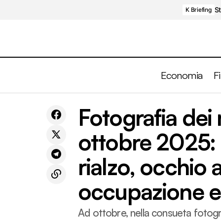
St
K Briefing
Economia
F
Asset Allocation
La settimana economica (29 settembre -
Fotografia dei 
4 ottobre 2025): tra manovra in Italia e
Finanza
Mercati
shutdown USA
Risparmio
ottobre 2025: 
rialzo, occhio a
occupazione e 
Ad ottobre, nella consueta fotogr