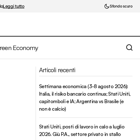
lo
Leggi tutto
Sfondo scuro
reen Economy
ionario
OPEC+ frena sull’aumento della
Articoli recenti
produzione: scongiurato (per ora) il
 trimestrali
rischio di un mega surplus nel 2026
Settimana economica (3-8 agosto 2026):
Italia, il risiko bancario continua; Stati Uniti,
capitomboli e IA; Argentina vs Brasile (e
non è calcio)
Stati Uniti, posti di lavoro in calo a luglio
2026. Giù P.A., settore privato in stallo