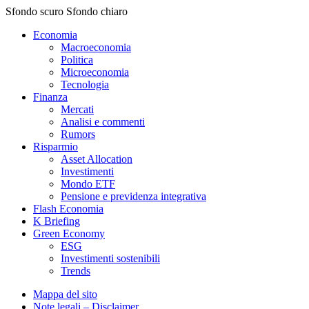
Sfondo scuro
Sfondo chiaro
Economia
Macroeconomia
Politica
Microeconomia
Tecnologia
Finanza
Mercati
Analisi e commenti
Rumors
Risparmio
Asset Allocation
Investimenti
Mondo ETF
Pensione e previdenza integrativa
Flash Economia
K Briefing
Green Economy
ESG
Investimenti sostenibili
Trends
Mappa del sito
Note legali – Disclaimer