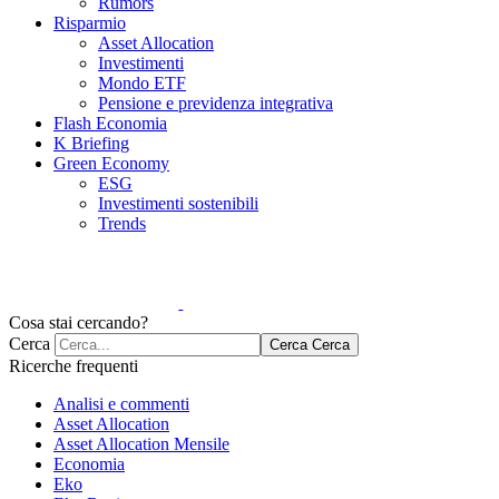
Rumors
Risparmio
Asset Allocation
Investimenti
Mondo ETF
Pensione e previdenza integrativa
Flash Economia
K Briefing
Green Economy
ESG
Investimenti sostenibili
Trends
Cosa stai cercando?
Cerca
Cerca
Cerca
Ricerche frequenti
Analisi e commenti
Asset Allocation
Asset Allocation Mensile
Economia
Eko