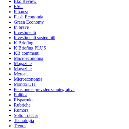
Eko Review
ESG
Finanza
Flash Economia
Green Economy
In breve
Investimenti
Investimenti sostenibili
K Briefing
K Briefing PLUS
KB commenti
Macroeconomia
Magazine
Magazine
Mercati
Microeconomia
Mondo ETF
Pensione e previdenza integrativa
Politica
Risparmio
Rubriche
Rumors
Sotto Traccia
Tecnologia
Trends