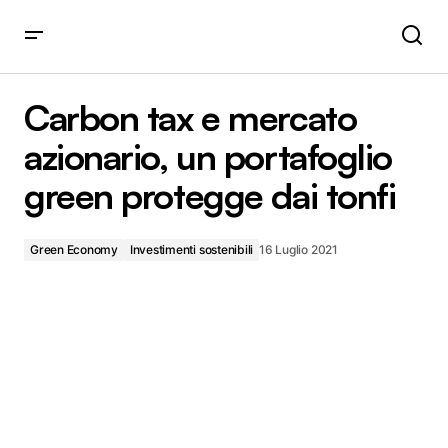
Carbon tax e mercato azionario, un portafoglio green
protegge dai tonfi
Carbon tax e mercato
azionario, un portafoglio
green protegge dai tonfi
Green Economy
Investimenti sostenibili
16 Luglio 2021