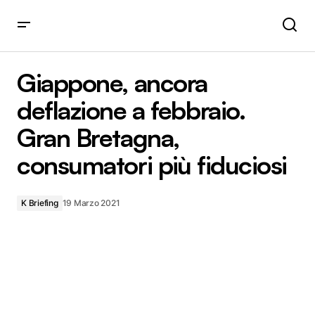
Giappone, ancora deflazione a febbraio. Gran Bretagna,
consumatori più fiduciosi
Giappone, ancora
deflazione a febbraio.
Gran Bretagna,
consumatori più fiduciosi
K Briefing
19 Marzo 2021