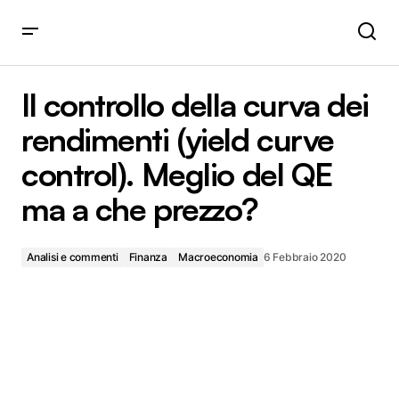
Il controllo della curva dei rendimenti (yield curve control).
Meglio del QE ma a che prezzo?
Il controllo della curva dei
rendimenti (yield curve
control). Meglio del QE
ma a che prezzo?
Analisi e commenti
Finanza
Macroeconomia
6 Febbraio 2020