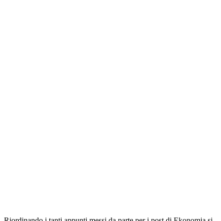
Riordinando i tanti appunti messi da parte per i post di Ekonomia si