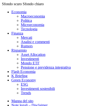
Sfondo scuro
Sfondo chiaro
Economia
Macroeconomia
Politica
Microeconomia
Tecnologia
Finanza
Mercati
Analisi e commenti
Rumors
Risparmio
Asset Allocation
Investimenti
Mondo ETF
Pensione e previdenza integrativa
Flash Economia
K Briefing
Green Economy
ESG
Investimenti sostenibili
Trends
Mappa del sito
Note legali – Disclaimer