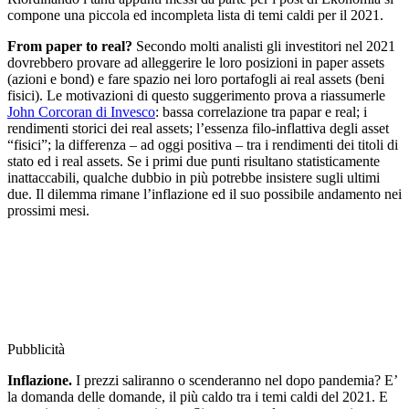
compone una piccola ed incompleta lista di temi caldi per il 2021.
From paper to real?
Secondo molti analisti gli investitori nel 2021
dovrebbero provare ad alleggerire le loro posizioni in paper assets
(azioni e bond) e fare spazio nei loro portafogli ai real assets (beni
fisici). Le motivazioni di questo suggerimento prova a riassumerle
John Corcoran di Invesco
: bassa correlazione tra papar e real; i
rendimenti storici dei real assets; l’essenza filo-inflattiva degli asset
“fisici”; la differenza – ad oggi positiva – tra i rendimenti dei titoli di
stato ed i real assets. Se i primi due punti risultano statisticamente
inattaccabili, qualche dubbio in più potrebbe insistere sugli ultimi
due. Il dilemma rimane l’inflazione ed il suo possibile andamento nei
prossimi mesi.
Pubblicità
Inflazione.
I prezzi saliranno o scenderanno nel dopo pandemia? E’
la domanda delle domande, il più caldo tra i temi caldi del 2021. E