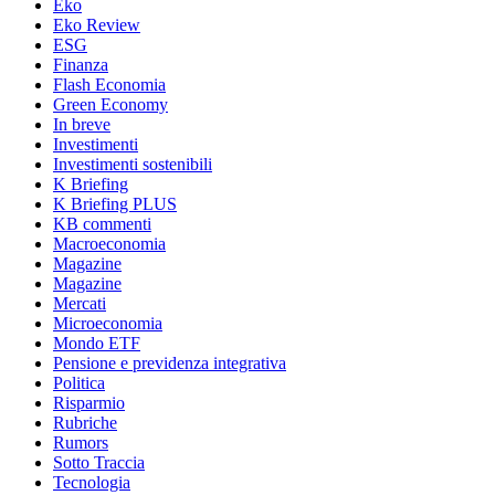
Eko
Eko Review
ESG
Finanza
Flash Economia
Green Economy
In breve
Investimenti
Investimenti sostenibili
K Briefing
K Briefing PLUS
KB commenti
Macroeconomia
Magazine
Magazine
Mercati
Microeconomia
Mondo ETF
Pensione e previdenza integrativa
Politica
Risparmio
Rubriche
Rumors
Sotto Traccia
Tecnologia