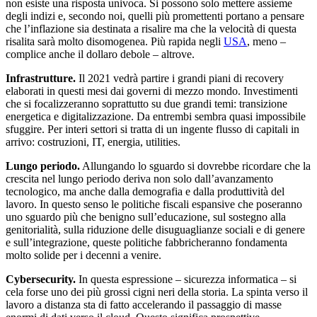
non esiste una risposta univoca. Si possono solo mettere assieme
degli indizi e, secondo noi, quelli più promettenti portano a pensare
che l’inflazione sia destinata a risalire ma che la velocità di questa
risalita sarà molto disomogenea. Più rapida negli
USA
, meno –
complice anche il dollaro debole – altrove.
Infrastrutture.
Il 2021 vedrà partire i grandi piani di recovery
elaborati in questi mesi dai governi di mezzo mondo. Investimenti
che si focalizzeranno soprattutto su due grandi temi: transizione
energetica e digitalizzazione. Da entrembi sembra quasi impossibile
sfuggire. Per interi settori si tratta di un ingente flusso di capitali in
arrivo: costruzioni, IT, energia, utilities.
Lungo periodo.
Allungando lo sguardo si dovrebbe ricordare che la
crescita nel lungo periodo deriva non solo dall’avanzamento
tecnologico, ma anche dalla demografia e dalla produttività del
lavoro. In questo senso le politiche fiscali espansive che poseranno
uno sguardo più che benigno sull’educazione, sul sostegno alla
genitorialità, sulla riduzione delle disuguaglianze sociali e di genere
e sull’integrazione, queste politiche fabbricheranno fondamenta
molto solide per i decenni a venire.
Cybersecurity.
In questa espressione – sicurezza informatica – si
cela forse uno dei più grossi cigni neri della storia. La spinta verso il
lavoro a distanza sta di fatto accelerando il passaggio di masse