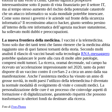
enormi di dati verso il cloud. Questo significa prospettive
interessantissime sotto il punto di vista finanziario per il settore IT,
ma al tempo stesso aumento del rischio della potenziale catastrofe
che un attacco informatico su scala mondiale potrebbe innescare.
Come sono messi i governi e le aziende sul fronte della sicurezza
informatica? Il recentissimo attacco hacker, giunto sembra persino
all’interno della rete informatica dell’agenzia nucleare statunitense,
ha sollevato molti dubbi e preoccupazioni.
La nuova frontiera della medicina.
I vaccini e la telemedicina.
Sono solo due dei tanti temi che fanno ritenere che la medicina abbia
raggiunto uno di quei famosi tornanti della storia. Secondo molti
analisti il rilascio di vaccini basati sulla tecnologia
RNA-messaggero
potrebbe spalancare le porte alla cura di molte altre patologie,
compresi molti tumori. La ricerca, oramai decennale, sul campo ha
ricevuto un’accelerazione impressionante nel 2020, tanto da poter
disporre di un vaccino contro il covSars 2 a circa un anno dalla sua
manifestazione. Anche l’assistenza medica ha vissuto un anno di
grosse novità, in molti paesi l’utilizzo della telemedicina è diventato
la normale modalità di svolgimento di visite e consulti medici. La
personalizzazione delle cure è un processo che coinvolge aspetti di
formazione e di digitalizzazione, garantendo risparmi che possono
trasformarsi in ulteriori fondi da destinare alla ricerca.
Foto di
Free-Photos