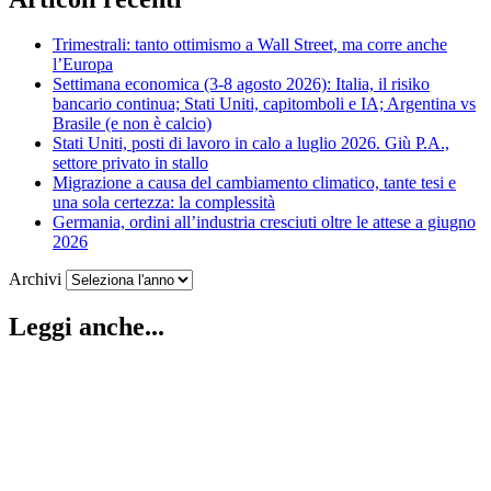
Trimestrali: tanto ottimismo a Wall Street, ma corre anche
l’Europa
Settimana economica (3-8 agosto 2026): Italia, il risiko
bancario continua; Stati Uniti, capitomboli e IA; Argentina vs
Brasile (e non è calcio)
Stati Uniti, posti di lavoro in calo a luglio 2026. Giù P.A.,
settore privato in stallo
Migrazione a causa del cambiamento climatico, tante tesi e
una sola certezza: la complessità
Germania, ordini all’industria cresciuti oltre le attese a giugno
2026
Archivi
Leggi anche...