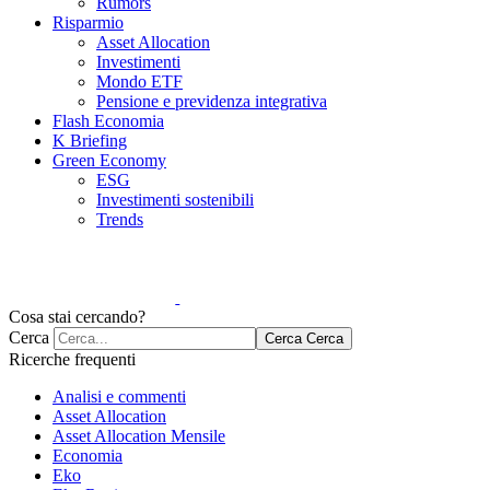
Rumors
Risparmio
Asset Allocation
Investimenti
Mondo ETF
Pensione e previdenza integrativa
Flash Economia
K Briefing
Green Economy
ESG
Investimenti sostenibili
Trends
Cosa stai cercando?
Cerca
Cerca
Cerca
Ricerche frequenti
Analisi e commenti
Asset Allocation
Asset Allocation Mensile
Economia
Eko