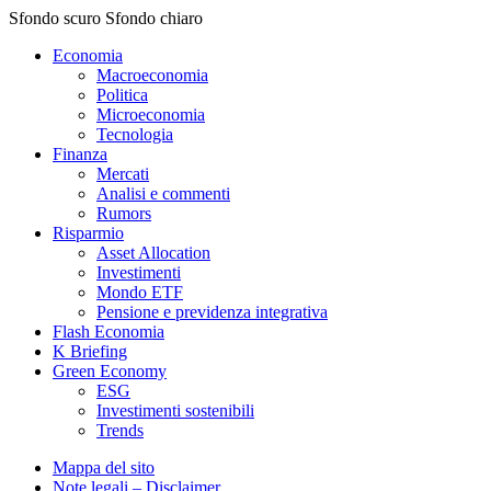
Sfondo scuro
Sfondo chiaro
Economia
Macroeconomia
Politica
Microeconomia
Tecnologia
Finanza
Mercati
Analisi e commenti
Rumors
Risparmio
Asset Allocation
Investimenti
Mondo ETF
Pensione e previdenza integrativa
Flash Economia
K Briefing
Green Economy
ESG
Investimenti sostenibili
Trends
Mappa del sito
Note legali – Disclaimer