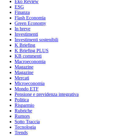
Eko Review
ESG
Finanza
Flash Economia
Green Economy
In breve
Investimenti
Investimenti sostenibili
K Briefing
K Briefing PLUS
KB commenti
Macroeconomia
Magazine
Magazine
Mercati
Microeconomia
Mondo ETF
Pensione e previdenza integrativa
Politica
Risparmio
Rubriche
Rumors
Sotto Traccia
Tecnologia
Trends