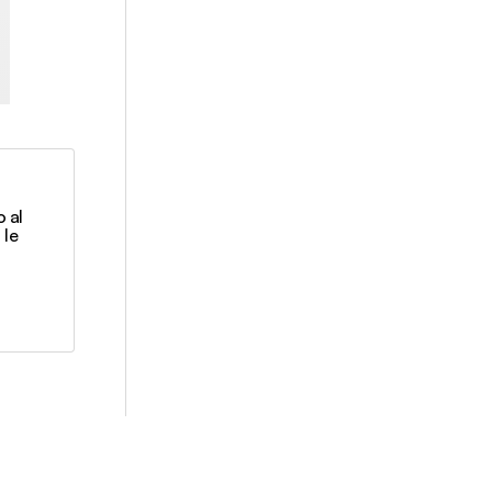
 al
 le