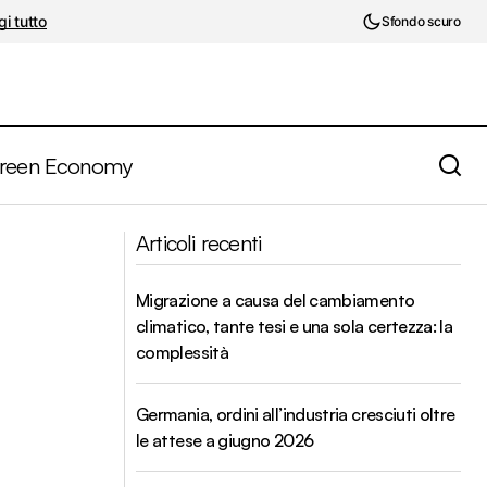
i tutto
Sfondo scuro
reen Economy
oro senza
Green Bond, dall'investimento al
Articoli recenti
risultato. Si riducono davvero le
emissioni inquinanti?
Migrazione a causa del cambiamento
climatico, tante tesi e una sola certezza: la
complessità
Germania, ordini all’industria cresciuti oltre
le attese a giugno 2026