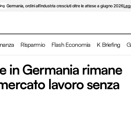
Germania, ordini all’industria cresciuti oltre le attese a giugno 2026
Legg
fing
inanza
Risparmio
Flash Economia
K Briefing
G
 imprese in Germania rimane robusta. USA, mercato lav
se in Germania rimane
mercato lavoro senza