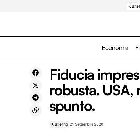
K Brie
Economia
F
Fiducia
Dati PMI di settembre: manifattura
K
Fiducia impre
spunto.
continua la risalita, servizi frenano.
Briefing
robusta. USA, 
spunto.
K Briefing
24 Settembre 2020