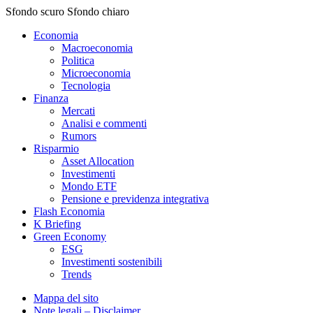
Sfondo scuro
Sfondo chiaro
Economia
Macroeconomia
Politica
Microeconomia
Tecnologia
Finanza
Mercati
Analisi e commenti
Rumors
Risparmio
Asset Allocation
Investimenti
Mondo ETF
Pensione e previdenza integrativa
Flash Economia
K Briefing
Green Economy
ESG
Investimenti sostenibili
Trends
Mappa del sito
Note legali – Disclaimer