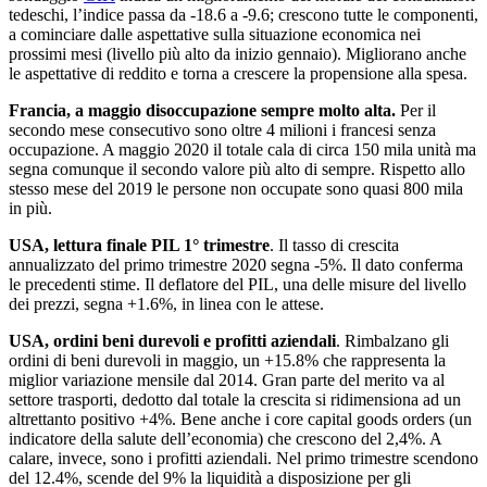
tedeschi, l’indice passa da -18.6 a -9.6; crescono tutte le componenti,
a cominciare dalle aspettative sulla situazione economica nei
prossimi mesi (livello più alto da inizio gennaio). Migliorano anche
le aspettative di reddito e torna a crescere la propensione alla spesa.
Francia, a maggio disoccupazione sempre molto alta.
Per il
secondo mese consecutivo sono oltre 4 milioni i francesi senza
occupazione. A maggio 2020 il totale cala di circa 150 mila unità ma
segna comunque il secondo valore più alto di sempre. Rispetto allo
stesso mese del 2019 le persone non occupate sono quasi 800 mila
in più.
USA, lettura finale PIL 1° trimestre
. Il tasso di crescita
annualizzato del primo trimestre 2020 segna -5%. Il dato conferma
le precedenti stime. Il deflatore del PIL, una delle misure del livello
dei prezzi, segna +1.6%, in linea con le attese.
USA, ordini beni durevoli e profitti aziendali
. Rimbalzano gli
ordini di beni durevoli in maggio, un +15.8% che rappresenta la
miglior variazione mensile dal 2014. Gran parte del merito va al
settore trasporti, dedotto dal totale la crescita si ridimensiona ad un
altrettanto positivo +4%. Bene anche i core capital goods orders (un
indicatore della salute dell’economia) che crescono del 2,4%. A
calare, invece, sono i profitti aziendali. Nel primo trimestre scendono
del 12.4%, scende del 9% la liquidità a disposizione per gli