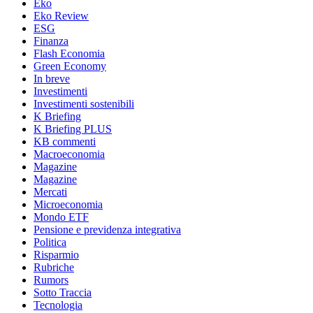
Eko
Eko Review
ESG
Finanza
Flash Economia
Green Economy
In breve
Investimenti
Investimenti sostenibili
K Briefing
K Briefing PLUS
KB commenti
Macroeconomia
Magazine
Magazine
Mercati
Microeconomia
Mondo ETF
Pensione e previdenza integrativa
Politica
Risparmio
Rubriche
Rumors
Sotto Traccia
Tecnologia