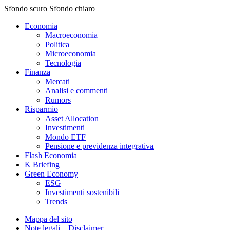
Sfondo scuro
Sfondo chiaro
Economia
Macroeconomia
Politica
Microeconomia
Tecnologia
Finanza
Mercati
Analisi e commenti
Rumors
Risparmio
Asset Allocation
Investimenti
Mondo ETF
Pensione e previdenza integrativa
Flash Economia
K Briefing
Green Economy
ESG
Investimenti sostenibili
Trends
Mappa del sito
Note legali – Disclaimer