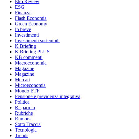
Eko Review
ESG
Finanza
Flash Economia
Green Economy
In breve
Investimenti
Investimenti sostenibili
K Briefing
K Briefing PLUS
KB commenti
Macroeconomia
Magazine
Magazine
Mercati
Microeconomia
Mondo ETF
Pensione e previdenza integrativa
Politica
Risparmio
Rubriche
Rumors
Sotto Traccia
Tecnologia
Trends