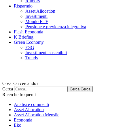
Rumors
Risparmio
Asset Allocation
Investimenti
Mondo ETF
Pensione e previdenza integrativa
Flash Economia
K Briefing
Green Economy
ESG
Investimenti sostenibili
Trends
Cosa stai cercando?
Cerca
Cerca
Cerca
Ricerche frequenti
Analisi e commenti
Asset Allocation
Asset Allocation Mensile
Economia
Eko