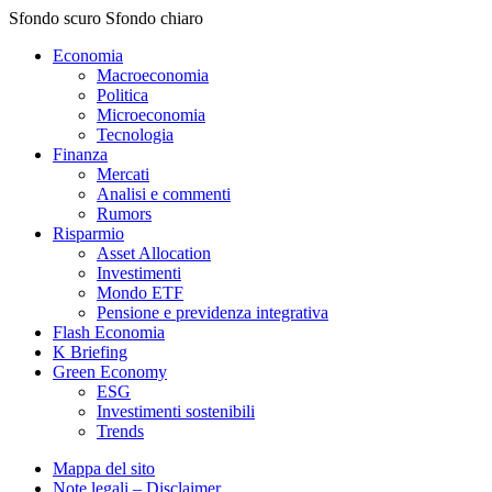
Sfondo scuro
Sfondo chiaro
Economia
Macroeconomia
Politica
Microeconomia
Tecnologia
Finanza
Mercati
Analisi e commenti
Rumors
Risparmio
Asset Allocation
Investimenti
Mondo ETF
Pensione e previdenza integrativa
Flash Economia
K Briefing
Green Economy
ESG
Investimenti sostenibili
Trends
Mappa del sito
Note legali – Disclaimer