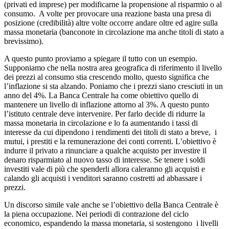
(privati ed imprese) per modificarne la propensione al risparmio o al
consumo. A volte per provocare una reazione basta una presa di
posizione (credibilità) altre volte occorre andare oltre ed agire sulla
massa monetaria (banconote in circolazione ma anche titoli di stato a
brevissimo).
A questo punto proviamo a spiegare il tutto con un esempio.
Supponiamo che nella nostra area geografica di riferimento il livello
dei prezzi al consumo stia crescendo molto, questo significa che
l’inflazione si sta alzando. Poniamo che i prezzi siano cresciuti in un
anno del 4%. La Banca Centrale ha come obiettivo quello di
mantenere un livello di inflazione attorno al 3%. A questo punto
l’istituto centrale deve intervenire. Per farlo decide di ridurre la
massa monetaria in circolazione e lo fa aumentando i tassi di
interesse da cui dipendono i rendimenti dei titoli di stato a breve, i
mutui, i prestiti e la remunerazione dei conti correnti. L’obiettivo è
indurre il privato a rinunciare a qualche acquisto per investire il
denaro risparmiato al nuovo tasso di interesse. Se tenere i soldi
investiti vale di più che spenderli allora caleranno gli acquisti e
calando gli acquisti i venditori saranno costretti ad abbassare i
prezzi.
Un discorso simile vale anche se l’obiettivo della Banca Centrale è
la piena occupazione. Nei periodi di contrazione del ciclo
economico, espandendo la massa monetaria, si sostengono i livelli