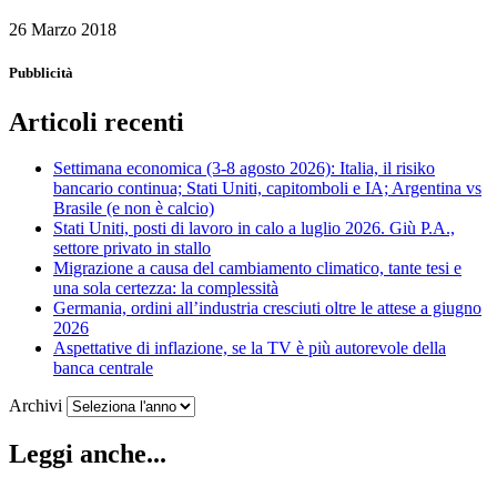
26 Marzo 2018
Pubblicità
Articoli recenti
Settimana economica (3-8 agosto 2026): Italia, il risiko
bancario continua; Stati Uniti, capitomboli e IA; Argentina vs
Brasile (e non è calcio)
Stati Uniti, posti di lavoro in calo a luglio 2026. Giù P.A.,
settore privato in stallo
Migrazione a causa del cambiamento climatico, tante tesi e
una sola certezza: la complessità
Germania, ordini all’industria cresciuti oltre le attese a giugno
2026
Aspettative di inflazione, se la TV è più autorevole della
banca centrale
Archivi
Leggi anche...