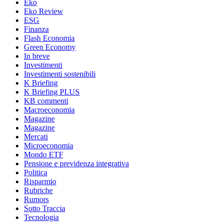
Eko
Eko Review
ESG
Finanza
Flash Economia
Green Economy
In breve
Investimenti
Investimenti sostenibili
K Briefing
K Briefing PLUS
KB commenti
Macroeconomia
Magazine
Magazine
Mercati
Microeconomia
Mondo ETF
Pensione e previdenza integrativa
Politica
Risparmio
Rubriche
Rumors
Sotto Traccia
Tecnologia