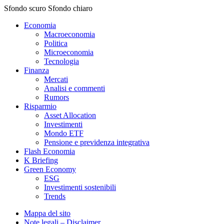
Sfondo scuro
Sfondo chiaro
Economia
Macroeconomia
Politica
Microeconomia
Tecnologia
Finanza
Mercati
Analisi e commenti
Rumors
Risparmio
Asset Allocation
Investimenti
Mondo ETF
Pensione e previdenza integrativa
Flash Economia
K Briefing
Green Economy
ESG
Investimenti sostenibili
Trends
Mappa del sito
Note legali – Disclaimer