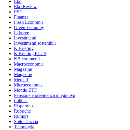
Eko
Eko Review
ESG
Finanza
Flash Economia
Green Economy
In breve
Investimenti
Investimenti sostenibili
K Briefing
K Briefing PLUS
KB commenti
Macroeconomia
Magazine
Magazine
Mercati
Microeconomia
Mondo ETF
Pensione e previdenza integrativa
Politica
Risparmio
Rubriche
Rumors
Sotto Traccia
Tecnologia