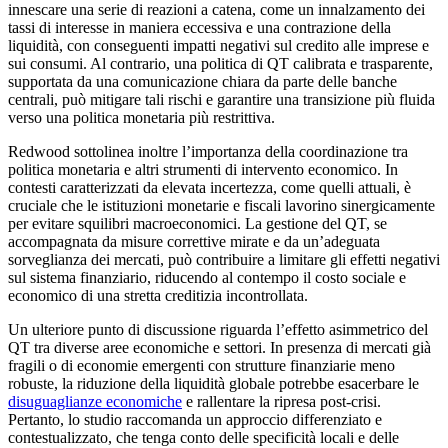
innescare una serie di reazioni a catena, come un innalzamento dei
tassi di interesse in maniera eccessiva e una contrazione della
liquidità, con conseguenti impatti negativi sul credito alle imprese e
sui consumi. Al contrario, una politica di QT calibrata e trasparente,
supportata da una comunicazione chiara da parte delle banche
centrali, può mitigare tali rischi e garantire una transizione più fluida
verso una politica monetaria più restrittiva.
Redwood sottolinea inoltre l’importanza della coordinazione tra
politica monetaria e altri strumenti di intervento economico. In
contesti caratterizzati da elevata incertezza, come quelli attuali, è
cruciale che le istituzioni monetarie e fiscali lavorino sinergicamente
per evitare squilibri macroeconomici. La gestione del QT, se
accompagnata da misure correttive mirate e da un’adeguata
sorveglianza dei mercati, può contribuire a limitare gli effetti negativi
sul sistema finanziario, riducendo al contempo il costo sociale e
economico di una stretta creditizia incontrollata.
Un ulteriore punto di discussione riguarda l’effetto asimmetrico del
QT tra diverse aree economiche e settori. In presenza di mercati già
fragili o di economie emergenti con strutture finanziarie meno
robuste, la riduzione della liquidità globale potrebbe esacerbare le
disuguaglianze economiche
e rallentare la ripresa post-crisi.
Pertanto, lo studio raccomanda un approccio differenziato e
contestualizzato, che tenga conto delle specificità locali e delle