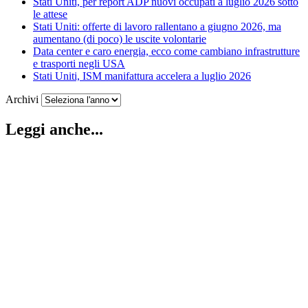
Stati Uniti, per report ADP nuovi occupati a luglio 2026 sotto
le attese
Stati Uniti: offerte di lavoro rallentano a giugno 2026, ma
aumentano (di poco) le uscite volontarie
Data center e caro energia, ecco come cambiano infrastrutture
e trasporti negli USA
Stati Uniti, ISM manifattura accelera a luglio 2026
Archivi
Leggi anche...