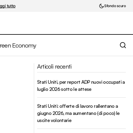
ggi tutto
Sfondo scuro
reen Economy
Manifatturiero a gennaio, dalla zona euro
iclo finanziario
Articoli recenti
agli USA segnali di ripresa
Stati Uniti, per report ADP nuovi occupati a
luglio 2026 sotto le attese
Stati Uniti: offerte di lavoro rallentano a
giugno 2026, ma aumentano (di poco) le
uscite volontarie