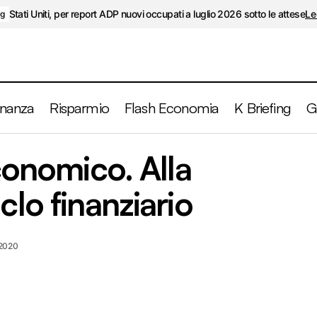
Stati Uniti, per report ADP nuovi occupati a luglio 2026 sotto le attese
Le
ng
inanza
Risparmio
Flash Economia
K Briefing
G
Oltre il ciclo economico. Alla scoperta del c
economico. Alla
Macroeconomia
clo finanziario
 2020