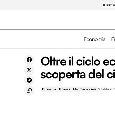
K Briefi
Economia
F
Europa crescita modesta, USA dati
Oltre il ciclo 
Economia
Finanza
contrastanti sui consumi
scoperta del ci
Economia
Finanza
Macroeconomia
3 Febbraio