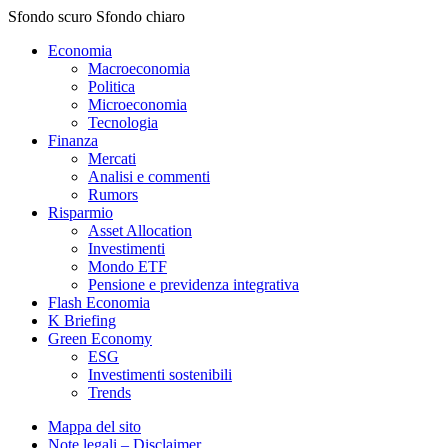
Sfondo scuro
Sfondo chiaro
Economia
Macroeconomia
Politica
Microeconomia
Tecnologia
Finanza
Mercati
Analisi e commenti
Rumors
Risparmio
Asset Allocation
Investimenti
Mondo ETF
Pensione e previdenza integrativa
Flash Economia
K Briefing
Green Economy
ESG
Investimenti sostenibili
Trends
Mappa del sito
Note legali – Disclaimer