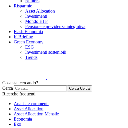
Rumors
Risparmio
Asset Allocation
Investimenti
Mondo ETF
Pensione e previdenza integrativa
Flash Economia
K Briefing
Green Economy
ESG
Investimenti sostenibili
Trends
Cosa stai cercando?
Cerca
Cerca
Cerca
Ricerche frequenti
Analisi e commenti
Asset Allocation
Asset Allocation Mensile
Economia
Eko