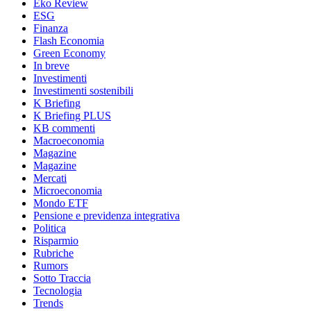
Eko Review
ESG
Finanza
Flash Economia
Green Economy
In breve
Investimenti
Investimenti sostenibili
K Briefing
K Briefing PLUS
KB commenti
Macroeconomia
Magazine
Magazine
Mercati
Microeconomia
Mondo ETF
Pensione e previdenza integrativa
Politica
Risparmio
Rubriche
Rumors
Sotto Traccia
Tecnologia
Trends