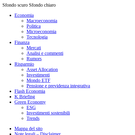
Sfondo scuro
Sfondo chiaro
Economia
Macroeconomia
Politica
Microeconomia
Tecnologia
Finanza
Mercati
Analisi e commenti
Rumors
Risparmio
Asset Allocation
Investimenti
Mondo ETF
Pensione e previdenza integrativa
Flash Economia
K Briefing
Green Economy
ESG
Investimenti sostenibili
Trends
Mappa del sito
Note legali – Disclaimer