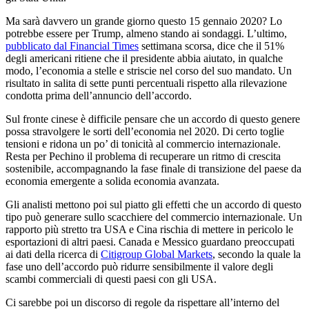
Ma sarà davvero un grande giorno questo 15 gennaio 2020? Lo
potrebbe essere per Trump, almeno stando ai sondaggi. L’ultimo,
pubblicato dal Financial Times
settimana scorsa, dice che il 51%
degli americani ritiene che il presidente abbia aiutato, in qualche
modo, l’economia a stelle e striscie nel corso del suo mandato. Un
risultato in salita di sette punti percentuali rispetto alla rilevazione
condotta prima dell’annuncio dell’accordo.
Sul fronte cinese è difficile pensare che un accordo di questo genere
possa stravolgere le sorti dell’economia nel 2020. Di certo toglie
tensioni e ridona un po’ di tonicità al commercio internazionale.
Resta per Pechino il problema di recuperare un ritmo di crescita
sostenibile, accompagnando la fase finale di transizione del paese da
economia emergente a solida economia avanzata.
Gli analisti mettono poi sul piatto gli effetti che un accordo di questo
tipo può generare sullo scacchiere del commercio internazionale. Un
rapporto più stretto tra USA e Cina rischia di mettere in pericolo le
esportazioni di altri paesi. Canada e Messico guardano preoccupati
ai dati della ricerca di
Citigroup Global Markets
, secondo la quale la
fase uno dell’accordo può ridurre sensibilmente il valore degli
scambi commerciali di questi paesi con gli USA.
Ci sarebbe poi un discorso di regole da rispettare all’interno del