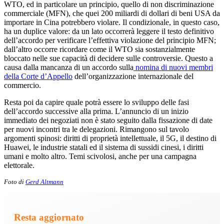
WTO, ed in particolare un principio, quello di non discriminazione
commerciale (MFN), che quei 200 miliardi di dollari di beni USA da
importare in Cina potrebbero violare. Il condizionale, in questo caso,
ha un duplice valore: da un lato occorrerà leggere il testo definitivo
dell’accordo per verificare l’effettiva violazione del principio MFN;
dall’altro occorre ricordare come il WTO sia sostanzialmente
bloccato nelle sue capacità di decidere sulle controversie. Questo a
causa dalla mancanza di un accordo sulla
nomina di nuovi membri
della Corte d’Appello
dell’organizzazione internazionale del
commercio.
Resta poi da capire quale potrà essere lo sviluppo delle fasi
dell’accordo successive alla prima. L’annuncio di un inizio
immediato dei negoziati non è stato seguito dalla fissazione di date
per nuovi incontri tra le delegazioni. Rimangono sul tavolo
argomenti spinosi: diritti di proprietà intellettuale, il 5G, il destino di
Huawei, le industrie statali ed il sistema di sussidi cinesi, i diritti
umani e molto altro. Temi scivolosi, anche per una campagna
elettorale.
Foto di
Gerd Altmann
Resta aggiornato