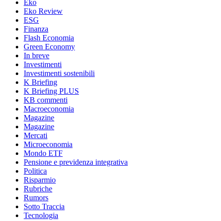
Eko
Eko Review
ESG
Finanza
Flash Economia
Green Economy
In breve
Investimenti
Investimenti sostenibili
K Briefing
K Briefing PLUS
KB commenti
Macroeconomia
Magazine
Magazine
Mercati
Microeconomia
Mondo ETF
Pensione e previdenza integrativa
Politica
Risparmio
Rubriche
Rumors
Sotto Traccia
Tecnologia