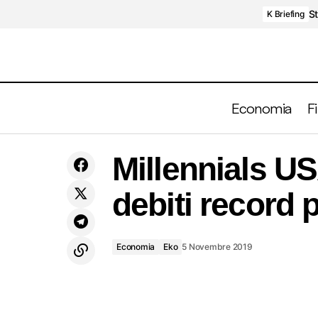
St
K Briefing
Economia
F
Trimestrali. Quanto pesano Brexit e
M
Economia
Eko
Millennials U
tensioni commerciali?
debiti record p
Economia
Eko
5 Novembre 2019