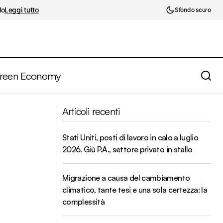
lo
Leggi tutto
Sfondo scuro
reen Economy
iare gli studi
Articoli recenti
Il mondo impazzito di Ray Dalio
Stati Uniti, posti di lavoro in calo a luglio
2026. Giù P.A., settore privato in stallo
Migrazione a causa del cambiamento
climatico, tante tesi e una sola certezza: la
complessità