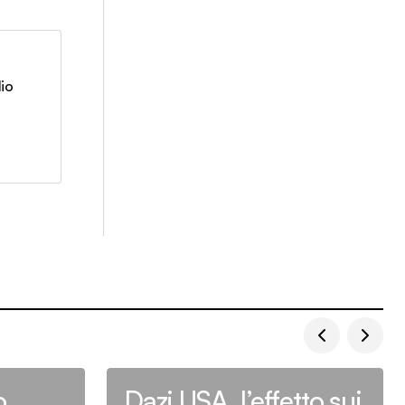
lio
o,
Dazi USA, l’effetto sui