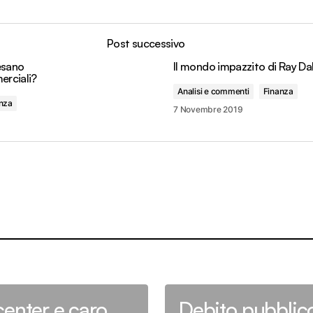
Post successivo
esano
Il mondo impazzito di Ray Da
erciali?
Analisi e commenti
Finanza
nza
7 Novembre 2019
center e caro
Debito pubblic