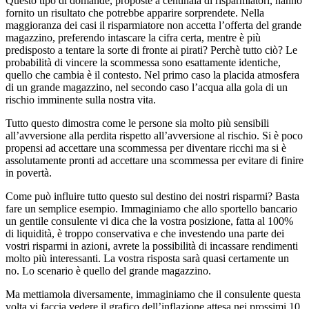
Questo tipo di domande, proposte a centinaia di risparmiatori, hanno
fornito un risultato che potrebbe apparire sorprendete. Nella
maggioranza dei casi il risparmiatore non accetta l’offerta del grande
magazzino, preferendo intascare la cifra certa, mentre è più
predisposto a tentare la sorte di fronte ai pirati? Perchè tutto ciò? Le
probabilità di vincere la scommessa sono esattamente identiche,
quello che cambia è il contesto. Nel primo caso la placida atmosfera
di un grande magazzino, nel secondo caso l’acqua alla gola di un
rischio imminente sulla nostra vita.
Tutto questo dimostra come le persone sia molto più sensibili
all’avversione alla perdita rispetto all’avversione al rischio. Si è poco
propensi ad accettare una scommessa per diventare ricchi ma si è
assolutamente pronti ad accettare una scommessa per evitare di finire
in povertà.
Come può influire tutto questo sul destino dei nostri risparmi? Basta
fare un semplice esempio. Immaginiamo che allo sportello bancario
un gentile consulente vi dica che la vostra posizione, fatta al 100%
di liquidità, è troppo conservativa e che investendo una parte dei
vostri risparmi in azioni, avrete la possibilità di incassare rendimenti
molto più interessanti. La vostra risposta sarà quasi certamente un
no. Lo scenario è quello del grande magazzino.
Ma mettiamola diversamente, immaginiamo che il consulente questa
volta vi faccia vedere il grafico dell’inflazione attesa nei prossimi 10