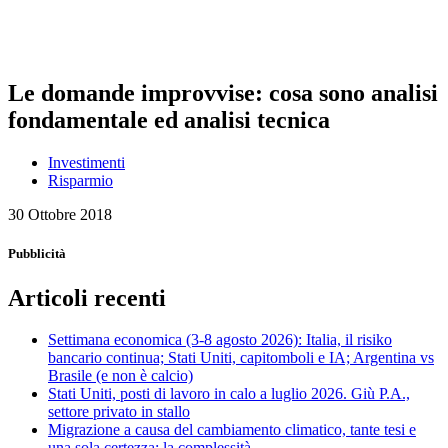
Le domande improvvise: cosa sono analisi
fondamentale ed analisi tecnica
Investimenti
Risparmio
30 Ottobre 2018
Pubblicità
Articoli recenti
Settimana economica (3-8 agosto 2026): Italia, il risiko
bancario continua; Stati Uniti, capitomboli e IA; Argentina vs
Brasile (e non è calcio)
Stati Uniti, posti di lavoro in calo a luglio 2026. Giù P.A.,
settore privato in stallo
Migrazione a causa del cambiamento climatico, tante tesi e
una sola certezza: la complessità