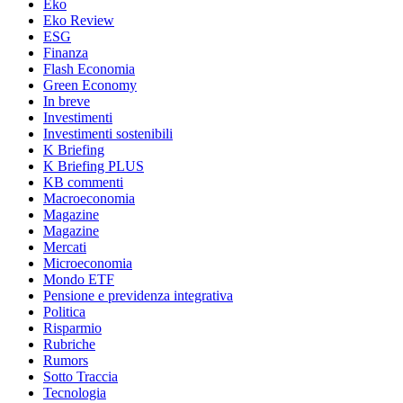
Eko
Eko Review
ESG
Finanza
Flash Economia
Green Economy
In breve
Investimenti
Investimenti sostenibili
K Briefing
K Briefing PLUS
KB commenti
Macroeconomia
Magazine
Magazine
Mercati
Microeconomia
Mondo ETF
Pensione e previdenza integrativa
Politica
Risparmio
Rubriche
Rumors
Sotto Traccia
Tecnologia