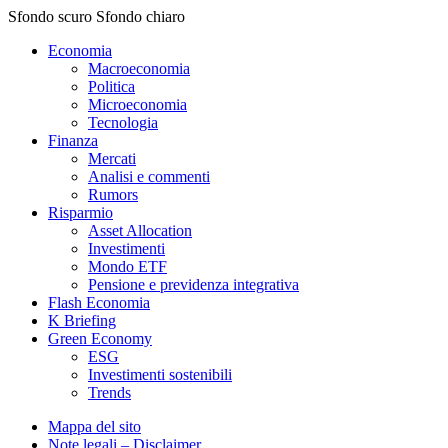
Sfondo scuro
Sfondo chiaro
Economia
Macroeconomia
Politica
Microeconomia
Tecnologia
Finanza
Mercati
Analisi e commenti
Rumors
Risparmio
Asset Allocation
Investimenti
Mondo ETF
Pensione e previdenza integrativa
Flash Economia
K Briefing
Green Economy
ESG
Investimenti sostenibili
Trends
Mappa del sito
Note legali – Disclaimer