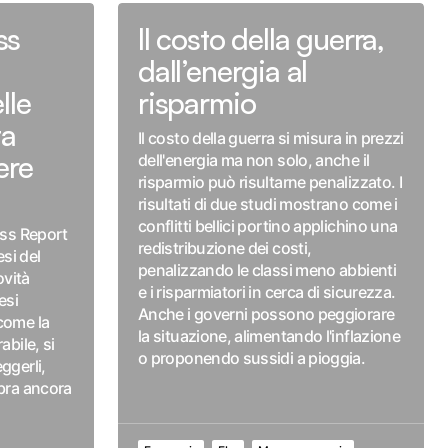
ss
Il costo della guerra,
dall’energia al
lle
risparmio
ta
Il costo della guerra si misura in prezzi
ere
dell'energia ma non solo, anche il
risparmio può risultarne penalizzato. I
risultati di due studi mostrano come i
conflitti bellici portino applichino una
ess Report
redistribuzione dei costi,
si del
penalizzando le classi meno abbienti
ovità
e i risparmiatori in cerca di sicurezza.
esi
Anche i governi possono peggiorare
come la
la situazione, alimentando l'inflazione
abile, si
o proponendo sussidi a pioggia.
ggerli,
mbra ancora