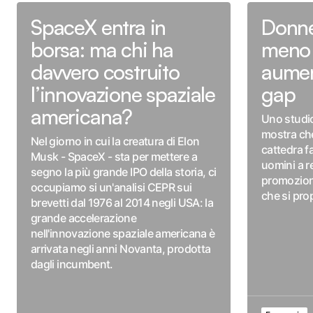
SpaceX entra in
Donne
borsa: ma chi ha
meno 
davvero costruito
aumen
l’innovazione spaziale
gap
americana?
Uno studio
mostra che 
Nel giorno in cui la creatura di Elon
cattedra f
Musk - SpaceX - sta per mettere a
uomini a r
segno la più grande IPO della storia, ci
promozione
occupiamo si un'analisi CEPR sui
che si pr
brevetti dal 1976 al 2014 negli USA: la
grande accelerazione
nell'innovazione spaziale americana è
arrivata negli anni Novanta, prodotta
dagli incumbent.