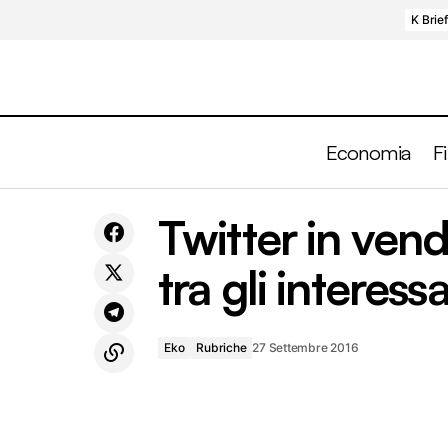
K Brie
Economia
F
Previdenza integrativa, 3 buoni motivi
Twitter in ven
Eko
per cui è bene pensarci
tra gli interessa
Eko
Rubriche
27 Settembre 2016