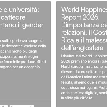
 e università:
World Happine
cattedre
Report 2026.
tano il gender
L’importanza de
relazioni, il Cos
Rica e il maless
 sull'esperienza spagnola
dell’anglosfera
le ricercatrici escluse dalla
aticano molto più degli
I risultati del World Happin
ecuperare, mentre ogni
2026 premiano ancora i pae
 femminile produce effetti
Nord Europa, ma ci sono n
opagano per un decennio.
rilevanti. La crescita deri pa
dell'America Latina mostra 
felicità, almeno quella misur
costruisce nei legami. Prote
anche nell'era digitale, se
la sfida più difficile.