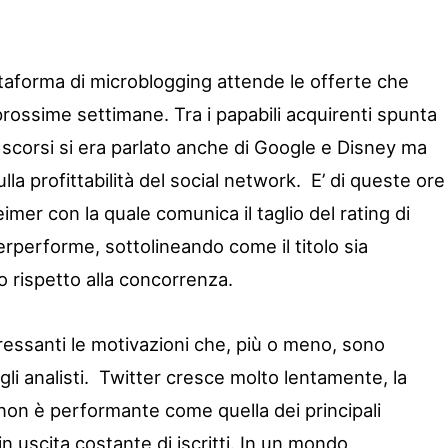
attaforma di microblogging attende le offerte che
prossime settimane. Tra i papabili acquirenti spunta
i scorsi si era parlato anche di Google e Disney ma
la profittabilità del social network. E’ di queste ore
mer con la quale comunica il taglio del rating di
rperforme, sottolineando come il titolo sia
 rispetto alla concorrenza.
teressanti le motivazioni che, più o meno, sono
li analisti. Twitter cresce molto lentamente, la
 non è performante come quella dei principali
in uscita costante di iscritti. In un mondo