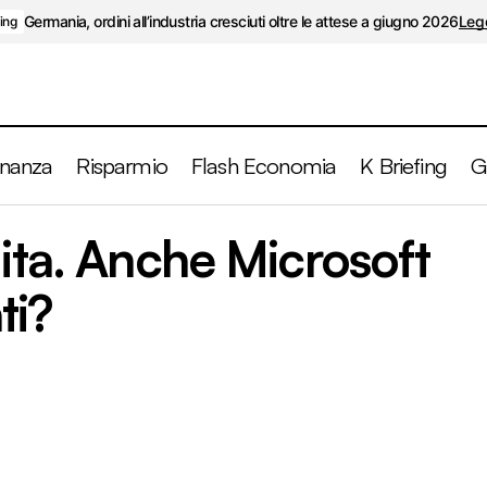
Germania, ordini all’industria cresciuti oltre le attese a giugno 2026
Legg
fing
inanza
Risparmio
Flash Economia
K Briefing
G
Twitter in vendita. Anche Microsoft tra gli interes
dita. Anche Microsoft
Rubriche
ti?