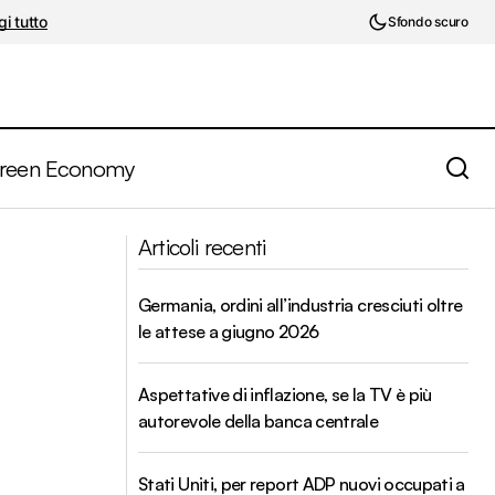
i tutto
Sfondo scuro
reen Economy
Referendum Costituzionale. Per
sati?
Articoli recenti
Mediobanca il Si positivo per le
multiutilities
Germania, ordini all’industria cresciuti oltre
le attese a giugno 2026
Aspettative di inflazione, se la TV è più
autorevole della banca centrale
Stati Uniti, per report ADP nuovi occupati a