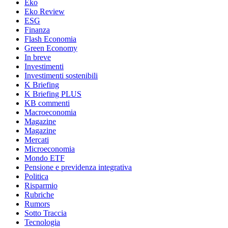
Eko
Eko Review
ESG
Finanza
Flash Economia
Green Economy
In breve
Investimenti
Investimenti sostenibili
K Briefing
K Briefing PLUS
KB commenti
Macroeconomia
Magazine
Magazine
Mercati
Microeconomia
Mondo ETF
Pensione e previdenza integrativa
Politica
Risparmio
Rubriche
Rumors
Sotto Traccia
Tecnologia