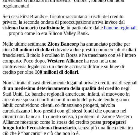
americana si finanzia in un sistema “ombra”, lontano dai radar
regolamentari.
Se i casi First Brands e Tricolor raccontano i rischi del credito
privato, la seconda ondata di preoccupazione arriva invece dal
sistema bancario tradizionale
, in particolare dalle
banche regionali
— proprio come lo era Silicon Valley Bank.
Nelle ultime settimane
Zions Bancorp
ha annunciato perdite per
circa
50 milioni di dollari
dovute a due prestiti commerciali risultati
fraudolenti. Il titolo è crollato in Borsa e ha trascinato con sé l’intero
comparto. Poco dopo,
Western Alliance
ha reso nota una
controversia legale con un cliente accusato di frode su linee di
credito per oltre
100 milioni di dollari
.
Non si tratta di casi direttamente legati al private credit, ma di segnali
di
un medesimo deterioramento della qualità del credito
negli
Stati Uniti. Le banche regionali americane, infatti, si muovono in
aree dove spesso i confini con il mondo del private lending sono
labili: condividono clienti, co-finanziano progetti, talvolta
cartolarizzano i loro prestiti con gli stessi fondi che operano nei
circuiti non bancari. In questo senso, i problemi di Zion e Western
Alliance mostrano come lo stress del credito possa
propagarsi
lungo tutto l’ecosistema finanziario
, senza più una linea netta tra
ciò che è “bancario” e ciò che non lo è.