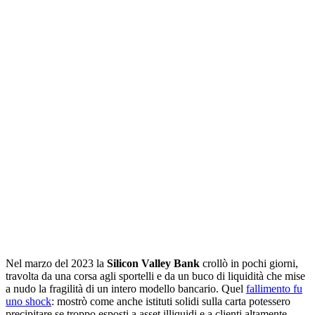
Nel marzo del 2023 la
Silicon Valley Bank
crollò in pochi giorni,
travolta da una corsa agli sportelli e da un buco di liquidità che mise
a nudo la fragilità di un intero modello bancario. Quel
fallimento fu
uno shock
: mostrò come anche istituti solidi sulla carta potessero
precipitare se troppo esposti a asset illiquidi e a clienti altamente