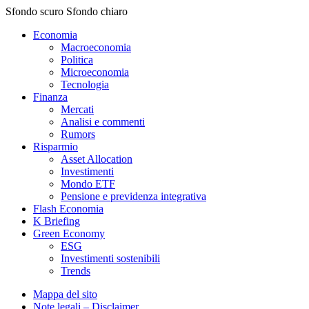
Sfondo scuro
Sfondo chiaro
Economia
Macroeconomia
Politica
Microeconomia
Tecnologia
Finanza
Mercati
Analisi e commenti
Rumors
Risparmio
Asset Allocation
Investimenti
Mondo ETF
Pensione e previdenza integrativa
Flash Economia
K Briefing
Green Economy
ESG
Investimenti sostenibili
Trends
Mappa del sito
Note legali – Disclaimer