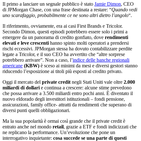
Il primo a lanciare un segnale pubblico è stato
Jamie Dimon
, CEO
di JPMorgan Chase, con una frase destinata a restare: “
Quando vedi
uno scarafaggio, probabilmente ce ne sono altri dietro l’angolo
“.
Il riferimento, ovviamente, era ai casi First Brands e Tricolor.
Secondo Dimon, questi episodi potrebbero essere solo i primi a
emergere da un panorama di credito gonfiato, dove
rendimenti
elevati e leve crescenti
hanno spinto molti operatori a prendersi
rischi eccessivi. JPMorgan stessa ha dovuto contabilizzare perdite
legate a Tricolor, e il suo CEO ha avvertito che “altre sorprese
potrebbero arrivare”. Non a caso, l’
indice delle banche regionali
americane
(KBW)
è sceso ai minimi da mesi e diversi gestori stanno
riducendo l’esposizione ai titoli più esposti al credito privato.
Oggi il mercato del
private credit
negli Stati Uniti vale oltre
2.000
miliardi di dollari
e continua a crescere: alcune stime prevedono
che possa arrivare a 3.500 miliardi entro pochi anni. È diventato il
nuovo eldorado degli investitori istituzionali – fondi pensione,
assicurazioni, family office- attratti da rendimenti che superano di
diversi punti quelli obbligazionari.
Ma la sua popolarità è ormai così grande che il private credit è
entrato anche nel mondo
retail
, grazie a ETF e fondi indicizzati che
ne replicano la performance. Un’evoluzione che pone un
interrogativo inquietante:
cosa succede se una parte di questi