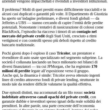
aziendali vengono impacchettati e rivenduti a investitori istituzionali.
Il problema? Molti di quei prestiti erano difficilmente tracciabili e in
alcuni casi duplicati o garantiti più volte. Il Dipartimento di Giustizia
ha aperto un’indagine preliminare, e diversi fondi globali — da
Jefferies a UBS — stanno cercando di capire l’entità delle perdite
potenziali. Nonostante i tentativi di rassicurazione di colossi come
BlackRock, l’episodio ha riacceso i timori di un
contagio nel
mercato del private credit
degli Stati Uniti, cresciuto a ritmi
vertiginosi e con controlli spesso più deboli rispetto al credito
bancario tradizionale.
Pochi giorni dopo è esploso il caso
Tricolor
, un prestatore e
rivenditore di auto usate specializzato nel segmento subprime. La
società è collassata lasciando un buco milionario nei bilanci di
diversi finanziatori — tra cui JPMorgan, che ha registrato
170
milioni di perdite
legate all’esposizione verso il gruppo.
Anche qui, la dinamica è simile: Tricolor aveva ottenuto ingenti
linee di credito attraverso fondi di private lending, strutturate in
modo tale da rendere difficile valutarne la qualità effettiva.
Due episodi distinti, ma accomunati da un filo rosso:
società
indebitate attraverso canali opachi del private credit
, con
garanzie dubbie e investitori spesso ignari della reale solidità dei
prenditori. In altre parole, una parte crescente dell’economia