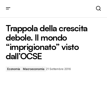
Trappola della crescita debole. Il mondo “imprigionato”
visto dall’OCSE
Trappola della crescita
debole. Il mondo
“imprigionato” visto
dall’OCSE
Economia
Macroeconomia
21 Settembre 2016