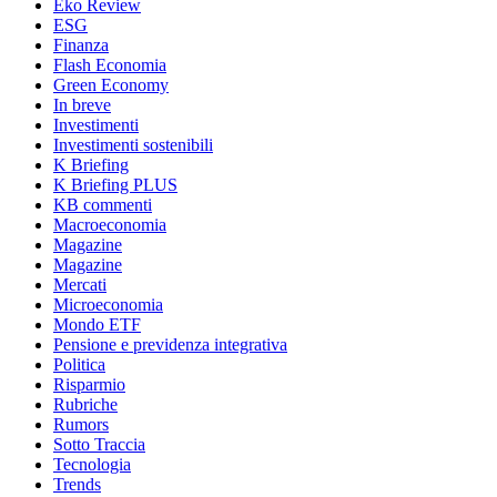
Eko Review
ESG
Finanza
Flash Economia
Green Economy
In breve
Investimenti
Investimenti sostenibili
K Briefing
K Briefing PLUS
KB commenti
Macroeconomia
Magazine
Magazine
Mercati
Microeconomia
Mondo ETF
Pensione e previdenza integrativa
Politica
Risparmio
Rubriche
Rumors
Sotto Traccia
Tecnologia
Trends