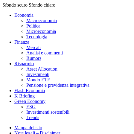
Sfondo scuro
Sfondo chiaro
Economia
Macroeconomia
Politica
Microeconomia
Tecnologia
Finanza
Mercati
Analisi e commenti
Rumors
Risparmio
Asset Allocation
Investimenti
Mondo ETF
Pensione e previdenza integrativa
Flash Economia
K Briefing
Green Economy
ESG
Investimenti sostenibili
Trends
Mappa del sito
Note legali – Disclaimer