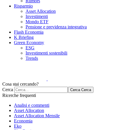
Rumors
Risparmio
Asset Allocation
Investimenti
Mondo ETF
Pensione e previdenza integrativa
Flash Economia
K Briefing
Green Economy
ESG
Investimenti sostenibili
Trends
Cosa stai cercando?
Cerca
Cerca
Cerca
Ricerche frequenti
Analisi e commenti
Asset Allocation
Asset Allocation Mensile
Economia
Eko