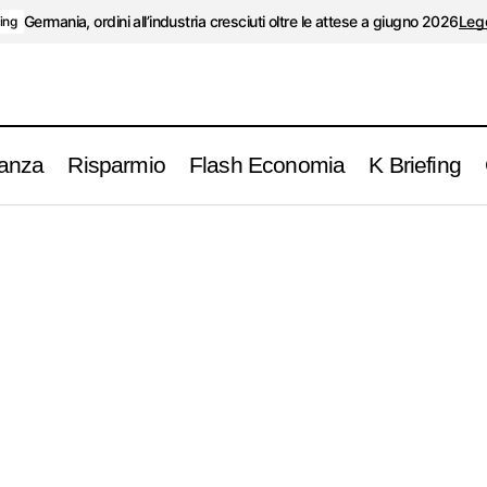
Germania, ordini all’industria cresciuti oltre le attese a giugno 2026
Legg
fing
anza
Risparmio
Flash Economia
K Briefing