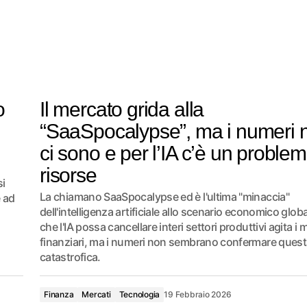
o
Il mercato grida alla
“SaaSpocalypse”, ma i numeri 
ci sono e per l’IA c’è un problem
risorse
si
La chiamano SaaSpocalypse ed è l'ultima "minaccia"
e ad
dell'intelligenza artificiale allo scenario economico globa
che l'IA possa cancellare interi settori produttivi agita i 
finanziari, ma i numeri non sembrano confermare quest
catastrofica.
Finanza
Mercati
Tecnologia
19 Febbraio 2026