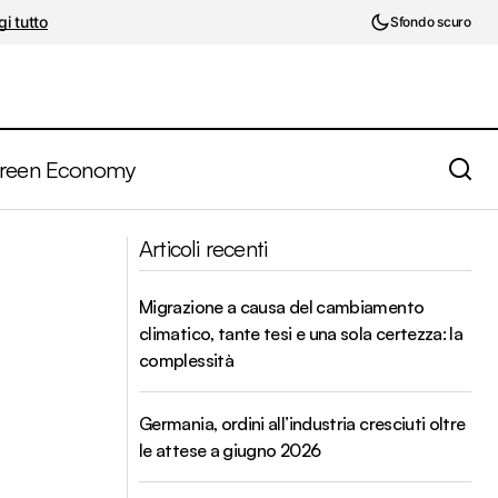
i tutto
Sfondo scuro
reen Economy
uolo delle
Governatori e Beige Book, la Fed sempre
Articoli recenti
più pronta ad intervenire
Migrazione a causa del cambiamento
climatico, tante tesi e una sola certezza: la
complessità
Germania, ordini all’industria cresciuti oltre
le attese a giugno 2026