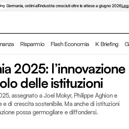
Germania, ordini all’industria cresciuti oltre le attese a giugno 2026
Legg
fing
inanza
Risparmio
Flash Economia
K Briefing
G
Nobel economia 2025: l’innovazione al centro e il r
a 2025: l’innovazione
istituzioni
olo delle istituzioni
025, assegnato a Joel Mokyr, Philippe Aghion e
 e di crescita sostenibile. Ma anche di istituzioni
azione possa germogliare e diffondersi.