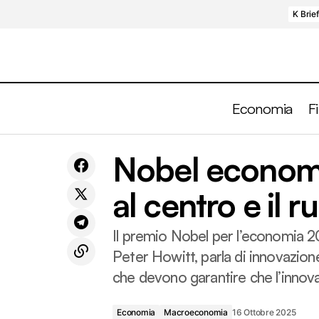
K Brie
Economia
F
Economia
Cina, la deflazione continua anche a
Nobel economi
settembre 2025
Macroeconomia
al centro e il ru
Il premio Nobel per l’economia 2
Peter Howitt, parla di innovazione
che devono garantire che l’innov
Economia
Macroeconomia
16 Ottobre 2025