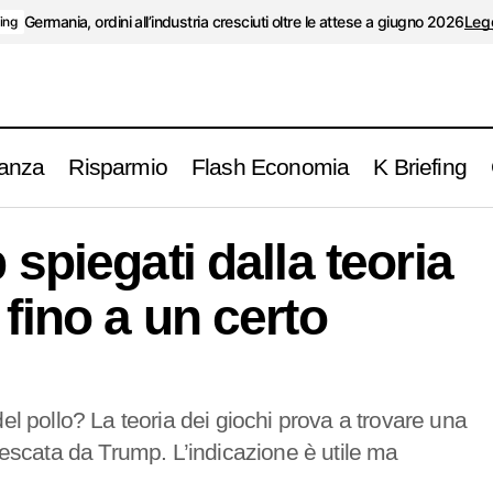
Germania, ordini all’industria cresciuti oltre le attese a giugno 2026
Legg
fing
anza
Risparmio
Flash Economia
K Briefing
I dazi di Trump spiegati dalla teoria dei giochi (ma f
 spiegati dalla teoria
punto)
 fino a un certo
el pollo? La teoria dei giochi prova a trovare una
nescata da Trump. L’indicazione è utile ma