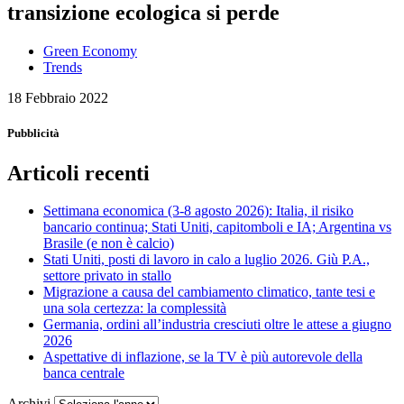
transizione ecologica si perde
Green Economy
Trends
18 Febbraio 2022
Pubblicità
Articoli recenti
Settimana economica (3-8 agosto 2026): Italia, il risiko
bancario continua; Stati Uniti, capitomboli e IA; Argentina vs
Brasile (e non è calcio)
Stati Uniti, posti di lavoro in calo a luglio 2026. Giù P.A.,
settore privato in stallo
Migrazione a causa del cambiamento climatico, tante tesi e
una sola certezza: la complessità
Germania, ordini all’industria cresciuti oltre le attese a giugno
2026
Aspettative di inflazione, se la TV è più autorevole della
banca centrale
Archivi