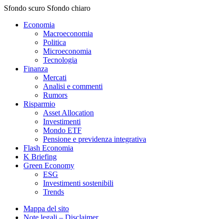
Sfondo scuro
Sfondo chiaro
Economia
Macroeconomia
Politica
Microeconomia
Tecnologia
Finanza
Mercati
Analisi e commenti
Rumors
Risparmio
Asset Allocation
Investimenti
Mondo ETF
Pensione e previdenza integrativa
Flash Economia
K Briefing
Green Economy
ESG
Investimenti sostenibili
Trends
Mappa del sito
Note legali – Disclaimer