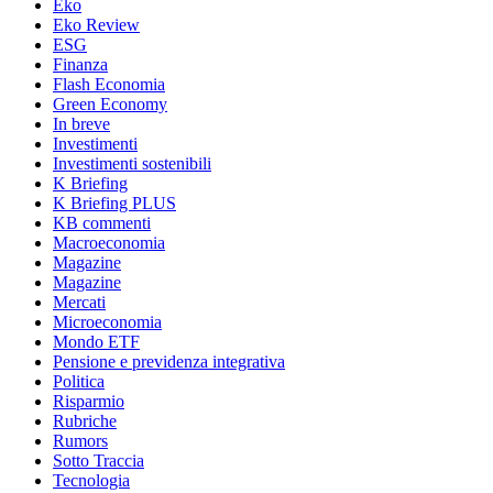
Eko
Eko Review
ESG
Finanza
Flash Economia
Green Economy
In breve
Investimenti
Investimenti sostenibili
K Briefing
K Briefing PLUS
KB commenti
Macroeconomia
Magazine
Magazine
Mercati
Microeconomia
Mondo ETF
Pensione e previdenza integrativa
Politica
Risparmio
Rubriche
Rumors
Sotto Traccia
Tecnologia