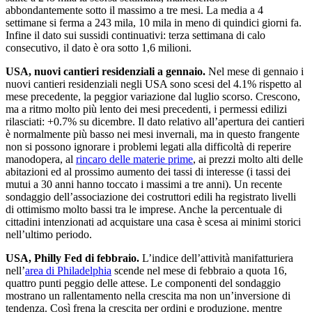
abbondantemente sotto il massimo a tre mesi. La media a 4
settimane si ferma a 243 mila, 10 mila in meno di quindici giorni fa.
Infine il dato sui sussidi continuativi: terza settimana di calo
consecutivo, il dato è ora sotto 1,6 milioni.
USA, nuovi cantieri residenziali a gennaio.
Nel mese di gennaio i
nuovi cantieri residenziali negli USA sono scesi del 4.1% rispetto al
mese precedente, la peggior variazione dal luglio scorso. Crescono,
ma a ritmo molto più lento dei mesi precedenti, i permessi edilizi
rilasciati: +0.7% su dicembre. Il dato relativo all’apertura dei cantieri
è normalmente più basso nei mesi invernali, ma in questo frangente
non si possono ignorare i problemi legati alla difficoltà di reperire
manodopera, al
rincaro delle materie prime
, ai prezzi molto alti delle
abitazioni ed al prossimo aumento dei tassi di interesse (i tassi dei
mutui a 30 anni hanno toccato i massimi a tre anni). Un recente
sondaggio dell’associazione dei costruttori edili ha registrato livelli
di ottimismo molto bassi tra le imprese. Anche la percentuale di
cittadini intenzionati ad acquistare una casa è scesa ai minimi storici
nell’ultimo periodo.
USA, Philly Fed di febbraio.
L’indice dell’attività manifatturiera
nell’
area di Philadelphia
scende nel mese di febbraio a quota 16,
quattro punti peggio delle attese. Le componenti del sondaggio
mostrano un rallentamento nella crescita ma non un’inversione di
tendenza. Così frena la crescita per ordini e produzione, mentre