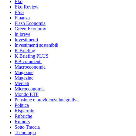
Eko
Eko Review
ESG
Finanza
Flash Economia
Green Economy
In breve
Investimenti
Investimenti sostenibili
K Briefing
K Briefing PLUS
KB commenti
Macroeconomia
Magazine
Magazine
Mercati
Microeconomia
Mondo ETF
Pensione e previdenza integrativa
Politica
Risparmio
Rubriche
Rumors
Sotto Traccia
Tecnologia