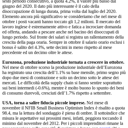
sesto periodo consecutivo, a quota 4.2%, il valore più basso dal
giugno del 2020. Il dato più interessante è il calo della
disoccupazione di lunga durata, prima volta dal luglio del 2020.
Elemento ancora più significativo se consideriamo che nel mese di
ottobre i posti vacanti hanno toccato gli 1,2 milioni. Il mercato del
lavoro inglese è estremamente attivo e fatica a incrociare domanda
ed offerta, andando a pescare anche nel bacino dei disoccupati di
lungo periodo. Sul fronte dei salari si registra un rallentamento della
crescita della paga oraria. Sempre in ottobre il salario orario esclusi i
bonus è salito del 4.3%, sette decimi in meno rispetto al mese
precedente ed un decimo oltre le attese.
Eurozona, produzione industriale tornata a crescere in ottobre.
Nel mese di ottobre scorso la produzione industriale dell’Eurozona
ha registrato una crescita dell’1.1% su base mensile, primo segno più
dopo due mesi di contrazione e solo un decimo sotto le attese dei
mercati. Le difficoltà della supply chain si fanno sentire soprattutto
sui beni intermedi (-0.6%), mentre è molto buono lo spunto dei beni
di consumo durevoli, cresciuti dell’1.7% rispetto a settembre.
USA, torna a salire fiducia piccole imprese.
Nel mese di
novembre il NFIB Small Business Optimism Index è risalito a quota
98.4, ma la lettura del sondaggio è piena di ombre. Il sottoindice che
misura le aspettative sui prossimi mesi, infatti, peggiora toccando il
minimo dal novembre del 2012. Per i piccoli imprenditori rimane la