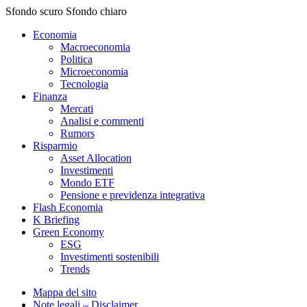
Sfondo scuro
Sfondo chiaro
Economia
Macroeconomia
Politica
Microeconomia
Tecnologia
Finanza
Mercati
Analisi e commenti
Rumors
Risparmio
Asset Allocation
Investimenti
Mondo ETF
Pensione e previdenza integrativa
Flash Economia
K Briefing
Green Economy
ESG
Investimenti sostenibili
Trends
Mappa del sito
Note legali – Disclaimer