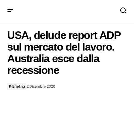
USA, delude report ADP sul mercato del lavoro. Australia
esce dalla recessione
USA, delude report ADP
sul mercato del lavoro.
Australia esce dalla
recessione
K Briefing
2 Dicembre 2020