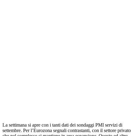
La settimana si apre con i tanti dati dei sondaggi PMI servizi di
settembre. Per l’Eurozona segnali contrastanti, con il settore privato
che nel complesso si mantiene in area espansione. Questo ed altro