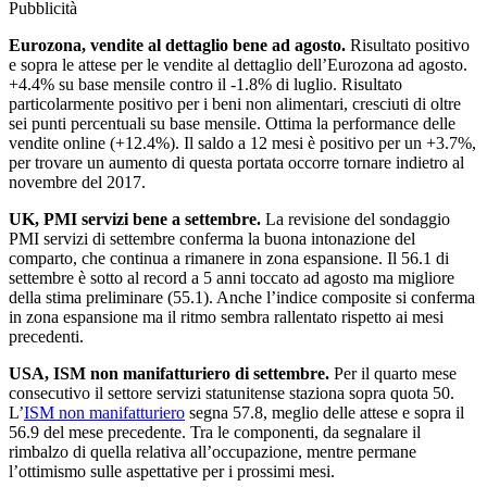
Pubblicità
Eurozona, vendite al dettaglio bene ad agosto.
Risultato positivo
e sopra le attese per le vendite al dettaglio dell’Eurozona ad agosto.
+4.4% su base mensile contro il -1.8% di luglio. Risultato
particolarmente positivo per i beni non alimentari, cresciuti di oltre
sei punti percentuali su base mensile. Ottima la performance delle
vendite online (+12.4%). Il saldo a 12 mesi è positivo per un +3.7%,
per trovare un aumento di questa portata occorre tornare indietro al
novembre del 2017.
UK, PMI servizi bene a settembre.
La revisione del sondaggio
PMI servizi di settembre conferma la buona intonazione del
comparto, che continua a rimanere in zona espansione. Il 56.1 di
settembre è sotto al record a 5 anni toccato ad agosto ma migliore
della stima preliminare (55.1). Anche l’indice composite si conferma
in zona espansione ma il ritmo sembra rallentato rispetto ai mesi
precedenti.
USA, ISM non manifatturiero di settembre.
Per il quarto mese
consecutivo il settore servizi statunitense staziona sopra quota 50.
L’
ISM non manifatturiero
segna 57.8, meglio delle attese e sopra il
56.9 del mese precedente. Tra le componenti, da segnalare il
rimbalzo di quella relativa all’occupazione, mentre permane
l’ottimismo sulle aspettative per i prossimi mesi.