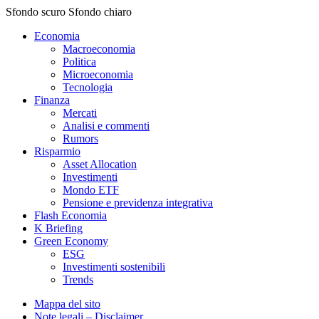
Sfondo scuro
Sfondo chiaro
Economia
Macroeconomia
Politica
Microeconomia
Tecnologia
Finanza
Mercati
Analisi e commenti
Rumors
Risparmio
Asset Allocation
Investimenti
Mondo ETF
Pensione e previdenza integrativa
Flash Economia
K Briefing
Green Economy
ESG
Investimenti sostenibili
Trends
Mappa del sito
Note legali – Disclaimer