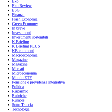
Eko
Eko Review
ESG
Finanza
Flash Economia
Green Economy
In breve
Investimenti
Investimenti sostenibili
K Briefing
K Briefing PLUS
KB commenti
Macroeconomia
Magazine
Magazine
Mercati
Microeconomia
Mondo ETF
Pensione e previdenza integrativa
Politica
Risparmio
Rubriche
Rumors
Sotto Traccia
Tecnologia