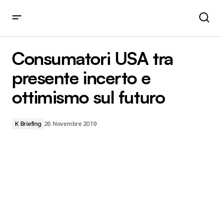
Consumatori USA tra presente incerto e ottimismo sul
futuro
Consumatori USA tra
presente incerto e
ottimismo sul futuro
K Briefing
26 Novembre 2019