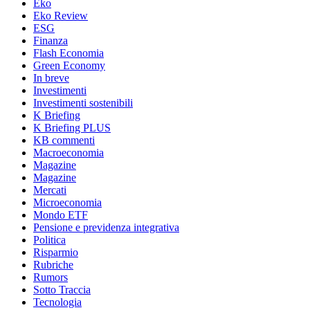
Eko
Eko Review
ESG
Finanza
Flash Economia
Green Economy
In breve
Investimenti
Investimenti sostenibili
K Briefing
K Briefing PLUS
KB commenti
Macroeconomia
Magazine
Magazine
Mercati
Microeconomia
Mondo ETF
Pensione e previdenza integrativa
Politica
Risparmio
Rubriche
Rumors
Sotto Traccia
Tecnologia