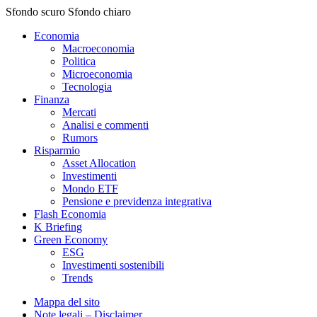
Sfondo scuro
Sfondo chiaro
Economia
Macroeconomia
Politica
Microeconomia
Tecnologia
Finanza
Mercati
Analisi e commenti
Rumors
Risparmio
Asset Allocation
Investimenti
Mondo ETF
Pensione e previdenza integrativa
Flash Economia
K Briefing
Green Economy
ESG
Investimenti sostenibili
Trends
Mappa del sito
Note legali – Disclaimer