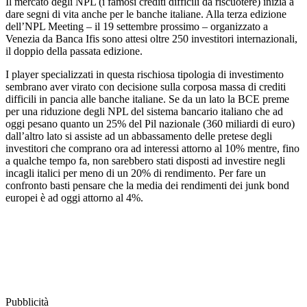
Il mercato degli NPL (i famosi crediti difficili da riscuotere) inizia a
dare segni di vita anche per le banche italiane. Alla terza edizione
dell’NPL Meeting – il 19 settembre prossimo – organizzato a
Venezia da Banca Ifis sono attesi oltre 250 investitori internazionali,
il doppio della passata edizione.
I player specializzati in questa rischiosa tipologia di investimento
sembrano aver virato con decisione sulla corposa massa di crediti
difficili in pancia alle banche italiane. Se da un lato la BCE preme
per una riduzione degli NPL del sistema bancario italiano che ad
oggi pesano quanto un 25% del Pil nazionale (360 miliardi di euro)
dall’altro lato si assiste ad un abbassamento delle pretese degli
investitori che comprano ora ad interessi attorno al 10% mentre, fino
a qualche tempo fa, non sarebbero stati disposti ad investire negli
incagli italici per meno di un 20% di rendimento. Per fare un
confronto basti pensare che la media dei rendimenti dei junk bond
europei è ad oggi attorno al 4%.
Pubblicità