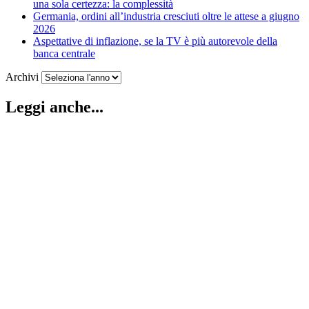
una sola certezza: la complessità
Germania, ordini all’industria cresciuti oltre le attese a giugno
2026
Aspettative di inflazione, se la TV è più autorevole della
banca centrale
Archivi
Leggi anche...