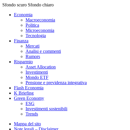
Sfondo scuro
Sfondo chiaro
Economia
Macroeconomia
Politica
Microeconomia
Tecnologia
Finanza
Mercati
Analisi e commenti
Rumors
Risparmio
Asset Allocation
Investimenti
Mondo ETF
Pensione e previdenza integrativa
Flash Economia
K Briefing
Green Economy
ESG
Investimenti sostenibili
Trends
Mappa del sito
Note legali – Disclaimer