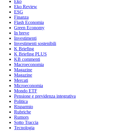
Eko
Eko Review
ESG
Finanza
Flash Economia
Green Economy
In breve
Investimenti
Investimenti sostenibili
K Briefing
K Briefing PLUS
KB commenti
Macroeconomia
Magazine
Magazine
Mercati
Microeconomia
Mondo ETF
Pensione e previdenza integrativa
Politica
Risparmio
Rubriche
Rumors
Sotto Traccia
Tecnologia