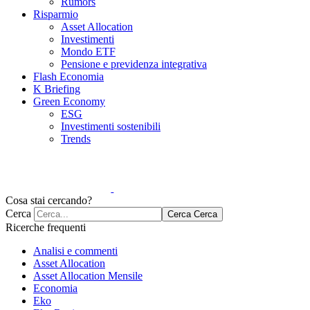
Rumors
Risparmio
Asset Allocation
Investimenti
Mondo ETF
Pensione e previdenza integrativa
Flash Economia
K Briefing
Green Economy
ESG
Investimenti sostenibili
Trends
Cosa stai cercando?
Cerca
Cerca
Cerca
Ricerche frequenti
Analisi e commenti
Asset Allocation
Asset Allocation Mensile
Economia
Eko