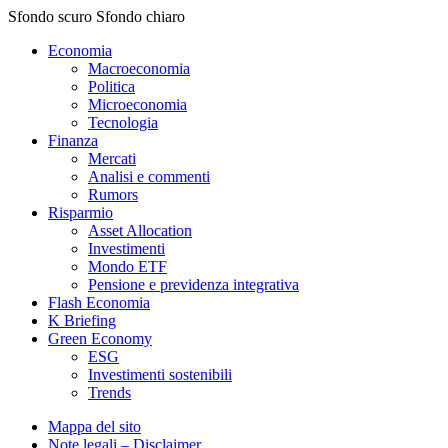
Sfondo scuro
Sfondo chiaro
Economia
Macroeconomia
Politica
Microeconomia
Tecnologia
Finanza
Mercati
Analisi e commenti
Rumors
Risparmio
Asset Allocation
Investimenti
Mondo ETF
Pensione e previdenza integrativa
Flash Economia
K Briefing
Green Economy
ESG
Investimenti sostenibili
Trends
Mappa del sito
Note legali – Disclaimer