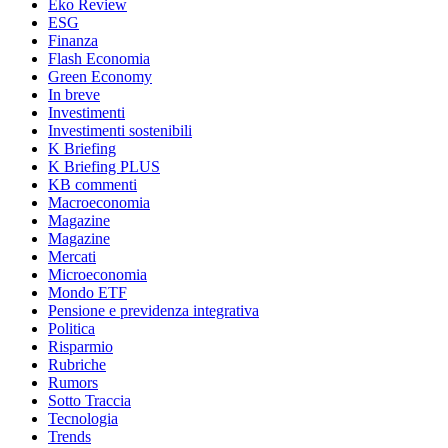
Eko Review
ESG
Finanza
Flash Economia
Green Economy
In breve
Investimenti
Investimenti sostenibili
K Briefing
K Briefing PLUS
KB commenti
Macroeconomia
Magazine
Magazine
Mercati
Microeconomia
Mondo ETF
Pensione e previdenza integrativa
Politica
Risparmio
Rubriche
Rumors
Sotto Traccia
Tecnologia
Trends