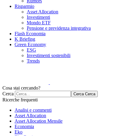
Rumors
Risparmio
Asset Allocation
Investimenti
Mondo ETF
Pensione e previdenza integrativa
Flash Economia
K Briefing
Green Economy
ESG
Investimenti sostenibili
Trends
Cosa stai cercando?
Cerca
Cerca
Cerca
Ricerche frequenti
Analisi e commenti
Asset Allocation
Asset Allocation Mensile
Economia
Eko