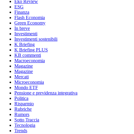
Eko Review
ESG
Finanza
Flash Economia
Green Economy
In breve
Investimenti
Investimenti sostenibili
K Briefing
K Briefing PLUS
KB commenti
Macroeconomia
Magazine
Magazine
Mercati
Microeconomia
Mondo ETF
Pensione e previdenza integrativa
Politica
Risparmio
Rubriche
Rumors
Sotto Traccia
Tecnologia
Trends