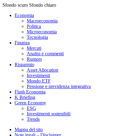
Sfondo scuro
Sfondo chiaro
Economia
Macroeconomia
Politica
Microeconomia
Tecnologia
Finanza
Mercati
Analisi e commenti
Rumors
Risparmio
Asset Allocation
Investimenti
Mondo ETF
Pensione e previdenza integrativa
Flash Economia
K Briefing
Green Economy
ESG
Investimenti sostenibili
Trends
Mappa del sito
Note legali – Disclaimer