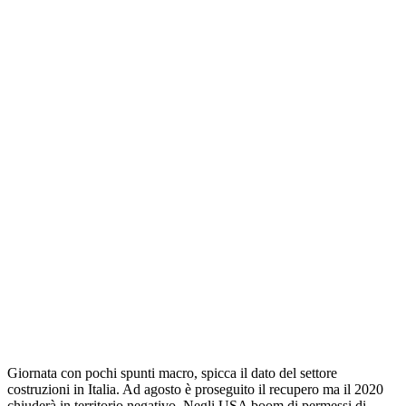
Giornata con pochi spunti macro, spicca il dato del settore
costruzioni in Italia. Ad agosto è proseguito il recupero ma il 2020
chiuderà in territorio negativo. Negli USA boom di permessi di