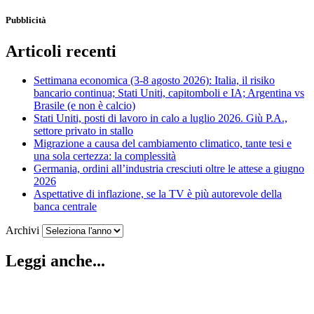
Pubblicità
Articoli recenti
Settimana economica (3-8 agosto 2026): Italia, il risiko
bancario continua; Stati Uniti, capitomboli e IA; Argentina vs
Brasile (e non è calcio)
Stati Uniti, posti di lavoro in calo a luglio 2026. Giù P.A.,
settore privato in stallo
Migrazione a causa del cambiamento climatico, tante tesi e
una sola certezza: la complessità
Germania, ordini all’industria cresciuti oltre le attese a giugno
2026
Aspettative di inflazione, se la TV è più autorevole della
banca centrale
Archivi
Leggi anche...