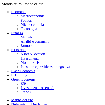
Sfondo scuro
Sfondo chiaro
Economia
Macroeconomia
Politica
Microeconomia
Tecnologia
Finanza
Mercati
Analisi e commenti
Rumors
Risparmio
Asset Allocation
Investimenti
Mondo ETF
Pensione e previdenza integrativa
Flash Economia
K Briefing
Green Economy
ESG
Investimenti sostenibili
Trends
Mappa del sito
Note legali – Disclaimer