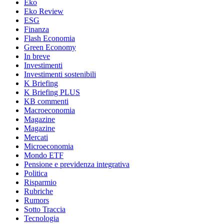
Eko
Eko Review
ESG
Finanza
Flash Economia
Green Economy
In breve
Investimenti
Investimenti sostenibili
K Briefing
K Briefing PLUS
KB commenti
Macroeconomia
Magazine
Magazine
Mercati
Microeconomia
Mondo ETF
Pensione e previdenza integrativa
Politica
Risparmio
Rubriche
Rumors
Sotto Traccia
Tecnologia