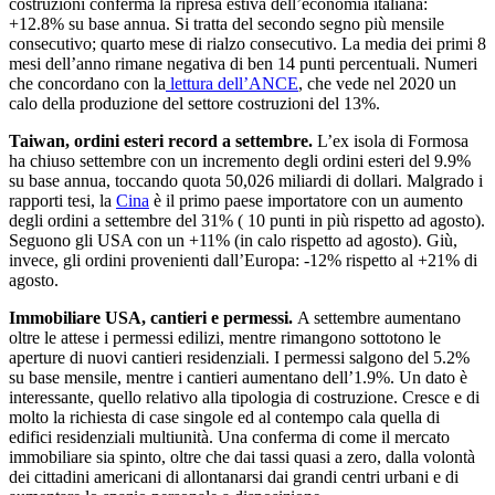
costruzioni conferma la ripresa estiva dell’economia italiana:
+12.8% su base annua. Si tratta del secondo segno più mensile
consecutivo; quarto mese di rialzo consecutivo. La media dei primi 8
mesi dell’anno rimane negativa di ben 14 punti percentuali. Numeri
che concordano con la
lettura dell’ANCE
, che vede nel 2020 un
calo della produzione del settore costruzioni del 13%.
Taiwan, ordini esteri record a settembre.
L’ex isola di Formosa
ha chiuso settembre con un incremento degli ordini esteri del 9.9%
su base annua, toccando quota 50,026 miliardi di dollari. Malgrado i
rapporti tesi, la
Cina
è il primo paese importatore con un aumento
degli ordini a settembre del 31% ( 10 punti in più rispetto ad agosto).
Seguono gli USA con un +11% (in calo rispetto ad agosto). Giù,
invece, gli ordini provenienti dall’Europa: -12% rispetto al +21% di
agosto.
Immobiliare USA, cantieri e permessi.
A settembre aumentano
oltre le attese i permessi edilizi, mentre rimangono sottotono le
aperture di nuovi cantieri residenziali. I permessi salgono del 5.2%
su base mensile, mentre i cantieri aumentano dell’1.9%. Un dato è
interessante, quello relativo alla tipologia di costruzione. Cresce e di
molto la richiesta di case singole ed al contempo cala quella di
edifici residenziali multiunità. Una conferma di come il mercato
immobiliare sia spinto, oltre che dai tassi quasi a zero, dalla volontà
dei cittadini americani di allontanarsi dai grandi centri urbani e di