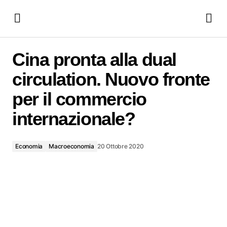
Cina pronta alla dual circulation. Nuovo fronte per il
commercio internazionale?
Cina pronta alla dual
circulation. Nuovo fronte
per il commercio
internazionale?
Economia
Macroeconomia
20 Ottobre 2020