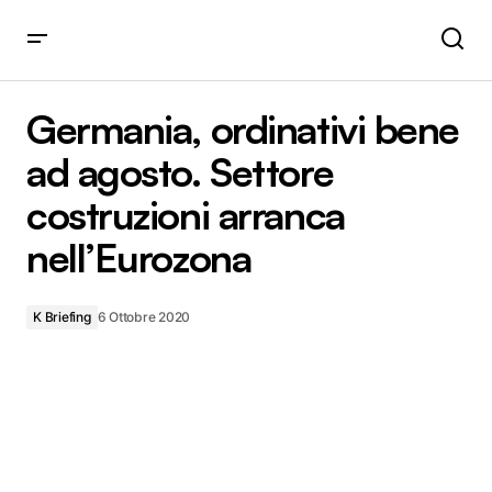
Germania, ordinativi bene ad agosto. Settore costruzioni
arranca nell’Eurozona
Germania, ordinativi bene
ad agosto. Settore
costruzioni arranca
nell’Eurozona
K Briefing
6 Ottobre 2020