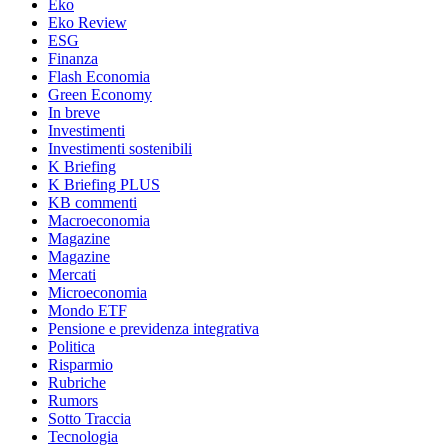
Eko
Eko Review
ESG
Finanza
Flash Economia
Green Economy
In breve
Investimenti
Investimenti sostenibili
K Briefing
K Briefing PLUS
KB commenti
Macroeconomia
Magazine
Magazine
Mercati
Microeconomia
Mondo ETF
Pensione e previdenza integrativa
Politica
Risparmio
Rubriche
Rumors
Sotto Traccia
Tecnologia