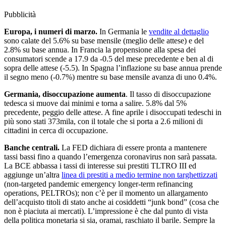
Pubblicità
Europa, i numeri di marzo.
In Germania le
vendite al dettaglio
sono calate del 5.6% su base mensile (meglio delle attese) e del
2.8% su base annua. In Francia la propensione alla spesa dei
consumatori scende a 17.9 da -0.5 del mese precedente e ben al di
sopra delle attese (-5.5). In Spagna l’inflazione su base annua prende
il segno meno (-0.7%) mentre su base mensile avanza di uno 0.4%.
Germania, disoccupazione aumenta
. Il tasso di disoccupazione
tedesca si muove dai minimi e torna a salire. 5.8% dal 5%
precedente, peggio delle attese. A fine aprile i disoccupati tedeschi in
più sono stati 373mila, con il totale che si porta a 2.6 milioni di
cittadini in cerca di occupazione.
Banche centrali.
La FED dichiara di essere pronta a mantenere
tassi bassi fino a quando l’emergenza coronavirus non sarà passata.
La BCE abbassa i tassi di interesse sui prestiti TLTRO III ed
aggiunge un’altra
linea di prestiti a medio termine non targhettizzati
(non-targeted pandemic emergency longer-term refinancing
operations, PELTROs); non c’è per il momento un allargamento
dell’acquisto titoli di stato anche ai cosiddetti “junk bond” (cosa che
non è piaciuta ai mercati). L’impressione è che dal punto di vista
della politica monetaria si sia, oramai, raschiato il barile. Sempre la