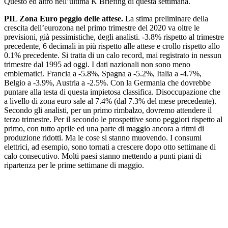
Questo ed altro nell’ultima K Briefing di questa settimana.
PIL Zona Euro peggio delle attese.
La stima preliminare della
crescita dell’eurozona nel primo trimestre del 2020 va oltre le
previsioni, già pessimistiche, degli analisti. -3.8% rispetto al trimestre
precedente, 6 decimali in più rispetto alle attese e crollo rispetto allo
0.1% precedente. Si tratta di un calo record, mai registrato in nessun
trimestre dal 1995 ad oggi. I dati nazionali non sono meno
emblematici. Francia a -5.8%, Spagna a -5.2%, Italia a -4.7%,
Belgio a -3.9%, Austria a -2.5%. Con la Germania che dovrebbe
puntare alla testa di questa impietosa classifica. Disoccupazione che
a livello di zona euro sale al 7.4% (dal 7.3% del mese precedente).
Secondo gli analisti, per un primo rimbalzo, dovremo attendere il
terzo trimestre. Per il secondo le prospettive sono peggiori rispetto al
primo, con tutto aprile ed una parte di maggio ancora a ritmi di
produzione ridotti. Ma le cose si stanno muovendo. I consumi
elettrici, ad esempio, sono tornati a crescere dopo otto settimane di
calo consecutivo. Molti paesi stanno mettendo a punti piani di
ripartenza per le prime settimane di maggio.