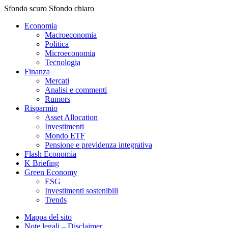
Sfondo scuro
Sfondo chiaro
Economia
Macroeconomia
Politica
Microeconomia
Tecnologia
Finanza
Mercati
Analisi e commenti
Rumors
Risparmio
Asset Allocation
Investimenti
Mondo ETF
Pensione e previdenza integrativa
Flash Economia
K Briefing
Green Economy
ESG
Investimenti sostenibili
Trends
Mappa del sito
Note legali – Disclaimer