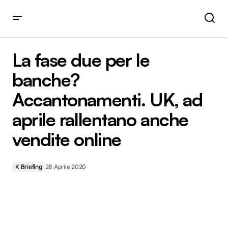
La fase due per le banche? Accantonamenti. UK, ad aprile
rallentano anche vendite online
La fase due per le
banche?
Accantonamenti. UK, ad
aprile rallentano anche
vendite online
K Briefing
28 Aprile 2020