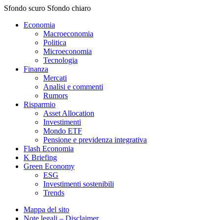
Sfondo scuro
Sfondo chiaro
Economia
Macroeconomia
Politica
Microeconomia
Tecnologia
Finanza
Mercati
Analisi e commenti
Rumors
Risparmio
Asset Allocation
Investimenti
Mondo ETF
Pensione e previdenza integrativa
Flash Economia
K Briefing
Green Economy
ESG
Investimenti sostenibili
Trends
Mappa del sito
Note legali – Disclaimer