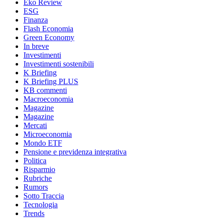
Eko Review
ESG
Finanza
Flash Economia
Green Economy
In breve
Investimenti
Investimenti sostenibili
K Briefing
K Briefing PLUS
KB commenti
Macroeconomia
Magazine
Magazine
Mercati
Microeconomia
Mondo ETF
Pensione e previdenza integrativa
Politica
Risparmio
Rubriche
Rumors
Sotto Traccia
Tecnologia
Trends