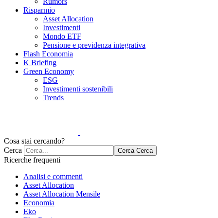
Rumors
Risparmio
Asset Allocation
Investimenti
Mondo ETF
Pensione e previdenza integrativa
Flash Economia
K Briefing
Green Economy
ESG
Investimenti sostenibili
Trends
Cosa stai cercando?
Cerca
Cerca
Cerca
Ricerche frequenti
Analisi e commenti
Asset Allocation
Asset Allocation Mensile
Economia
Eko