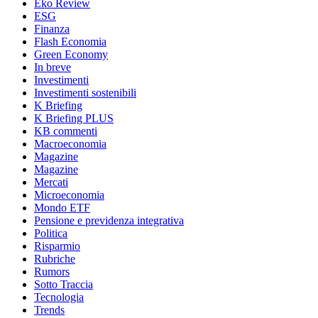
Eko Review
ESG
Finanza
Flash Economia
Green Economy
In breve
Investimenti
Investimenti sostenibili
K Briefing
K Briefing PLUS
KB commenti
Macroeconomia
Magazine
Magazine
Mercati
Microeconomia
Mondo ETF
Pensione e previdenza integrativa
Politica
Risparmio
Rubriche
Rumors
Sotto Traccia
Tecnologia
Trends