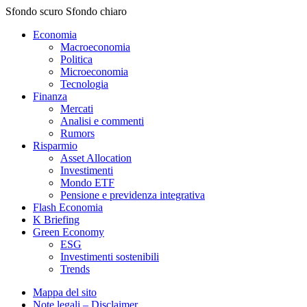
Sfondo scuro
Sfondo chiaro
Economia
Macroeconomia
Politica
Microeconomia
Tecnologia
Finanza
Mercati
Analisi e commenti
Rumors
Risparmio
Asset Allocation
Investimenti
Mondo ETF
Pensione e previdenza integrativa
Flash Economia
K Briefing
Green Economy
ESG
Investimenti sostenibili
Trends
Mappa del sito
Note legali – Disclaimer