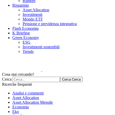
Rumors
Risparmio
Asset Allocation
Investimenti
Mondo ETF
Pensione e previdenza integrativa
Flash Economia
K Briefing
Green Economy
ESG
Investimenti sostenibili
Trends
Cosa stai cercando?
Cerca
Cerca
Cerca
Ricerche frequenti
Analisi e commenti
Asset Allocation
Asset Allocation Mensile
Economia
Eko